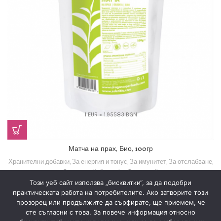
1 EUR = 1.95583 BGN
Матча на прах, Био, 100гр
Хранителни добавки
,
За енергия и тонус
,
За имунитет
,
За отслабване
,
За сърце
,
Чай и кафе
,
Зелен чай
Този уеб сайт използва „бисквитки“, за да подобри
13,80
€
(26,99 лв.)
практическата работа на потребителите. Ако затворите този
прозорец или продължите да сърфирате, ще приемем, че
сте съгласни с това. За повече информация относно