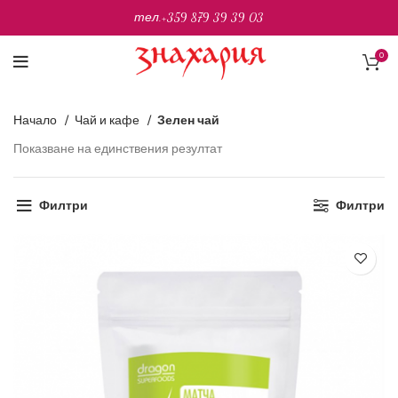
тел.
+359 879 39 39 03
0
Начало
Чай и кафе
Зелен чай
Показване на единствения резултат
Филтри
Филтри