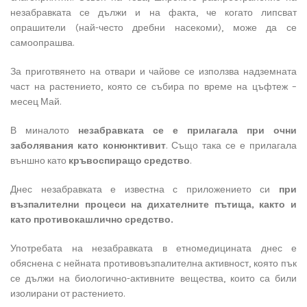
незабравката се дължи и на факта, че когато липсват
опрашители (най-често дребни насекоми), може да се
самоопрашва.
За приготвянето на отвари и чайове се използва надземната
част на растението, която се събира по време на цъфтеж –
месец Май.
В миналото
незабравката се е прилагала при очни
заболявания като конюнктивит
. Също така се е прилагала
външно като
кръвоспиращо средство
.
Днес незабравката е известна с приложението си
при
възпалителни процеси на дихателните пътища, както и
като противокашлично средство.
Употребата на незабравката в етномедицината днес е
обяснена с нейната противовъзпалителна активност, която пък
се дължи на биологично-активните вещества, които са били
изолирани от растението.