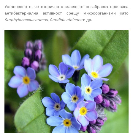
Установено е, че етеричното масло от незабравка проявява
антибактериална активност срещу микроорганизми като
Staphylococcus
aureus
,
Candida
albicans
и др.