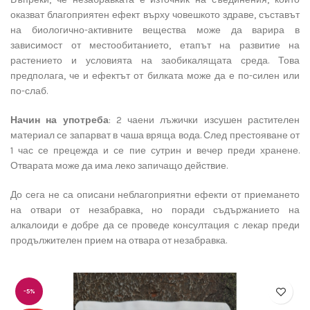
оказват благоприятен ефект върху човешкото здраве, съставът
на биологично-активните вещества може да варира в
зависимост от местообитанието, етапът на развитие на
растението и условията на заобикалящата среда. Това
предполага, че и ефектът от билката може да е по-силен или
по-слаб.
Начин на употреба
: 2 чаени лъжички изсушен растителен
материал се запарват в чаша вряща вода. След престояване от
1 час се прецежда и се пие сутрин и вечер преди хранене.
Отварата може да има леко запичащо действие.
До сега не са описани неблагоприятни ефекти от приемането
на отвари от незабравка, но поради съдържанието на
алкалоиди е добре да се проведе консултация с лекар преди
продължителен прием на отвара от незабравка.
-5%