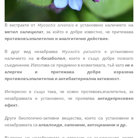
В екстракти от
Myosotis
arvensis
е установено наличието на
метил салицилат
, за който е добре известно, че притежава
противовъзпалително и аналгитично действие.
В друг вид незабравка
Myosotis
palustris
e установено
наличието на
α-бизаболол
, което е също добре познато
съединение. Използва се предимно в козметиката, тъй като
не е
алерген и притежава добре изразена
противовъзпалителна и антибактериална активност.
Интересно е също така, че освен противовъзпалителна, за
незабравката е установено, че проявява
антидепресивен
ефект.
Други биологично-активни вещества, които са установени в
незабравката са
алкалоиди, сапонини, антоцианини и др.
Въпреки, че незабравката е източник на съединения, които