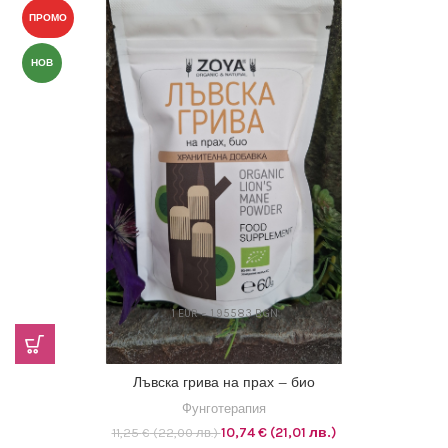
ПРОМО
НОВ
1 EUR = 1.95583 BGN
Лъвска грива на прах – био
Фунготерапия
Original
Текущата
10,74
€
(21,01 лв.)
11,25
€
(22,00 лв.)