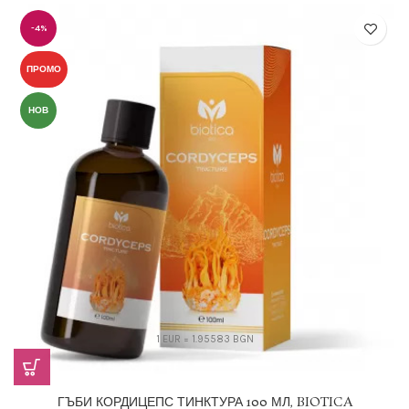
price
цена
was:
е:
-4%
11,25 €
10,74 €
(22,00
(21,01
лв.).
лв.).
ПРОМО
НОВ
1 EUR = 1.95583 BGN
ГЪБИ КОРДИЦЕПС ТИНКТУРА 100 МЛ, BIOTICA