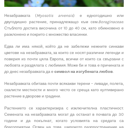
Незабравката (
Myosotis
arvensis
) е едногодишно или
двугодишно растение, принадлежащо към сем.
Boraginaceae
.
Стъблото достига височина от 10 до 40 см, като обикновено е
разклонено и покрито с множество власинки.
Едва ли има някой, който да не забележи нежните синкави
цветове на незабравката, за които се носят различни легенди и
поверия из почти цяла Европа, всички от които са свързани с
любовта и раздялата с любимия. Може би и това е причината и
до днес незабравката да е
символ на изгубената любов
.
Незабравката обитава почти всякакви терени – ливади, полета,
скалисти местности и много често се среща като култивирано
растение в дворове и градини.
Растението се характеризира с изключителна пластичност.
Семената на незабравката могат да останат в почвата до 30
години и да покълнат, когато условията на средата са
благоприятни. Освен на това, широкото разпространение на