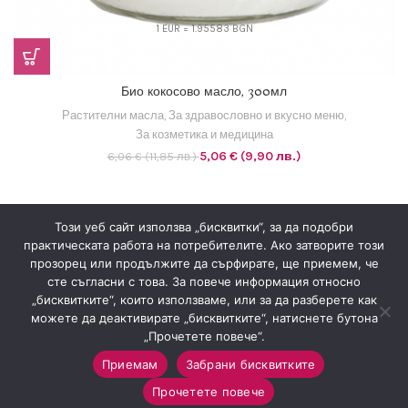
1 EUR = 1.95583 BGN
Био кокосово масло, 300мл
Растителни масла
,
За здравословно и вкусно меню
,
За козметика и медицина
Original
Текущата
5,06
€
(9,90 лв.)
6,06
€
(11,85 лв.)
price
цена
was:
е:
6,06 €
5,06 €
(11,85
(9,90
Този уеб сайт използва „бисквитки“, за да подобри
лв.).
лв.).
практическата работа на потребителите. Ако затворите този
прозорец или продължите да сърфирате, ще приемем, че
сте съгласни с това. За повече информация относно
„бисквитките“, които използваме, или за да разберете как
Знахария
2022
Всички права запазени
.
можете да деактивирате „бисквитките“, натиснете бутона
„Прочетете повече“.
Приемам
Забрани бисквитките
0
Прочетете повече
Магазин
Любими
Количка
Моят профил