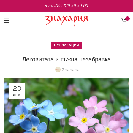
тел.
+359 879 39 39 03
0
ПУБЛИКАЦИИ
Лековитата и тъжна незабравка
Znaharia
23
ДЕК.