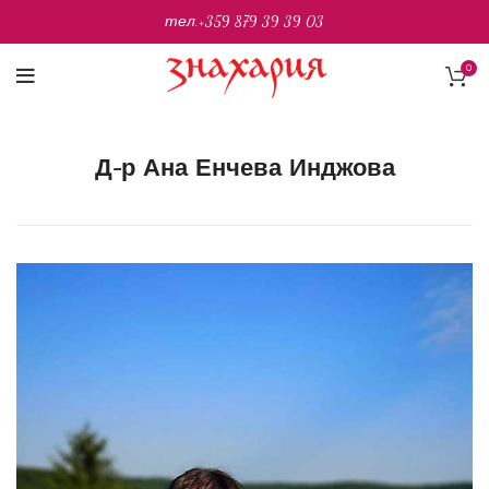
тел.
+359 879 39 39 03
0
Д-р Ана Енчева Инджова