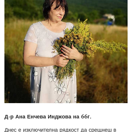
Д-р Ана Енчева Инджова на 66г.
Днес е изключителна рядкост да срещнеш в