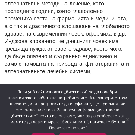
алтернативни методи на лечение, като
последните години, които главоломно
промениха света на фармацията и медицината,
а с тях и драстичното влошаване на глобалното
здраве, на съвременния човек, оформиха в др.
Инджова вярването, че днешният човек има
крещяща нужда от своето здраве, което може
да бъде опазено и съхранено единствено и
само с помощта на природата, фитотерапията и
алтернативните лечебни системи.
Този уеб сайт използва „бисквитки“, за да подобри
практическата работа на потребителите. Ако затворите този
прозорец или продължите да сърфирате, ще приемем, че
сте съгласни с това. За повече информация относно
„бисквитките“, които използваме, или за да разберете как
Знахария
2022
Всички права запазени
.
можете да деактивирате „бисквитките“, натиснете бутона
„Прочетете повече“.