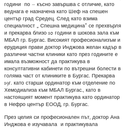
години по – късно завършва с отличие, като
веднага е назначена като Шеф на спешен
център град Средец. След като взима
специалност „ Спешна медицина“ се прехвърля
и прекарва близо 10 години в шокова зала към
МБАЛ гр. Бургас. Високият професионализъм и
ерудиция прави доктор Инджова желан кадър в
различни частни клиники като през годините е
имала възможност да практикува в
консултативни кабинети по вътрешни болести в
голяма част от клиниките в Бургас. Прекарва
19г. като старши ординатор към отделение по
Хемодиализа към МБАЛ Бургас., като в
настоящият момент практикува като ординатор
в Нефро център ЕООД, гр. Бургас.
През целия си професионален път, доктор Ана
Инджова е изучавала и практикувала