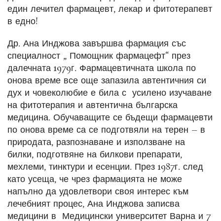
един лечител фармацевт, лекар и фитотерапевт
в едно!
Др. Ана Инджова завършва фармация със
специалност „ Помощник фармацефт“ през
далечната 1979г. Фармацевтичната школа по
онова време все още запазила автентичния си
дух и човеколюбие е била с усилено изучаване
на фитотерапия и автентична българска
медицина. Обучаващите се бъдещи фармацевти
по онова време са се подготвяли на терен – в
природата, разпознаване и използване на
билки, подготвяне на билкови препарати,
мехлеми, тинктури и есенции. През 1987г. след
като усеща, че чрез фармацията не може
напълно да удовлетвори своя интерес към
лечебният процес, Ана Инджова записва
медицини в Медицински университет Варна и 7