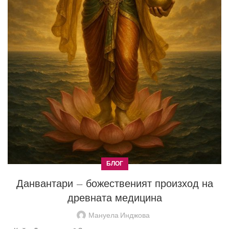
БЛОГ
Данвантари – божественият произход на
древната медицина
Мануела Инджова