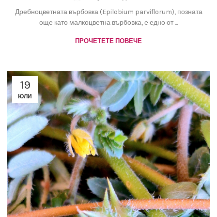
Дребноцветната върбовка (Epilobium parviflorum), позната
още като малкоцветна върбовка, е едно от ...
ПРОЧЕТЕТЕ ПОВЕЧЕ
19
ЮЛИ