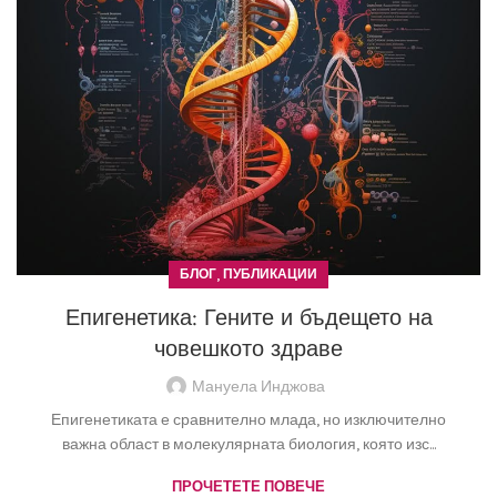
,
БЛОГ
ПУБЛИКАЦИИ
Епигенетика: Гените и бъдещето на
човешкото здраве
Мануела Инджова
Епигенетиката е сравнително млада, но изключително
важна област в молекулярната биология, която изс...
ПРОЧЕТЕТЕ ПОВЕЧЕ