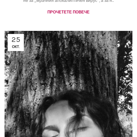
не за „мрачния апокалиптичен вирус“, а за н...
ПРОЧЕТЕТЕ ПОВЕЧЕ
25
ОКТ.