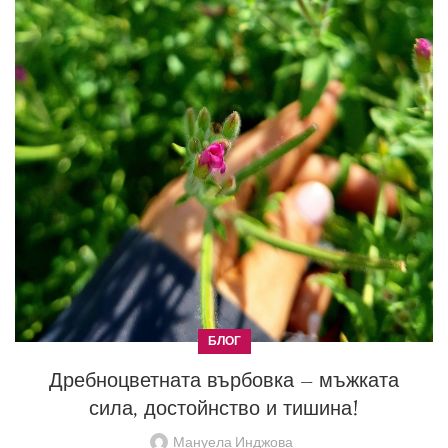
БЛОГ
Дребноцветната върбовка – мъжката
сила, достойнство и тишина!
Мануела Инджова