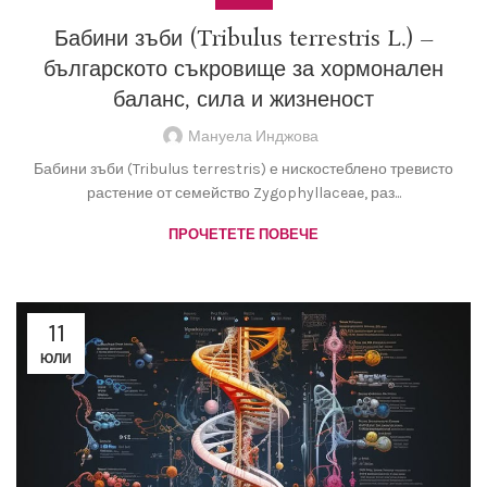
Бабини зъби (Tribulus terrestris L.) –
българското съкровище за хормонален
баланс, сила и жизненост
Мануела Инджова
Бабини зъби (Tribulus terrestris) е нискостеблено тревисто
растение от семейство Zygophyllaceae, раз...
ПРОЧЕТЕТЕ ПОВЕЧЕ
11
ЮЛИ