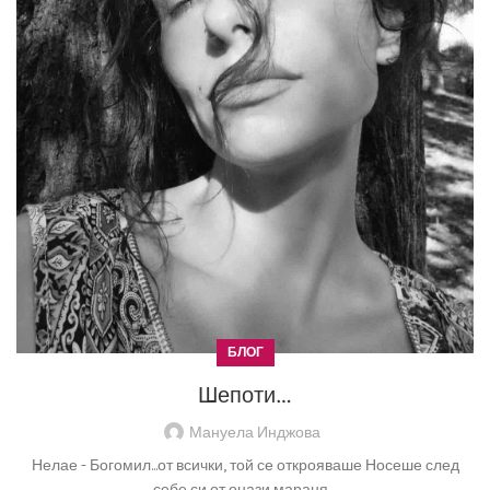
БЛОГ
Шепоти…
Мануела Инджова
Нелае - Богомил...от всички, той се открояваше Носеше след
себе си от онази мараня ...