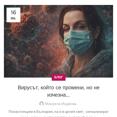
16
ЯН.
БЛОГ
Вирусът, който се промени, но не
изчезна…
Мануела Инджова
Понастоящем в България, па и в целия свят, сигнализират