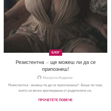
БЛОГ
Резистентна – ще можеш ли да се
припознеш!
Мануела Инджова
Резистентна - можеш ли да се припознаеш?- Беше ли тази,
която си вечно критикувана от родителите си...
ПРОЧЕТЕТЕ ПОВЕЧЕ