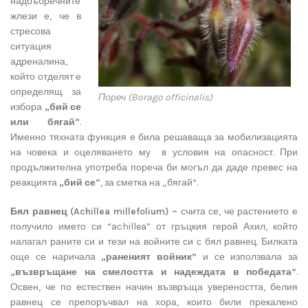
надбъбречните
жлези е, че в
стресова
ситуация
адреналина,
който отделят е
определящ за
Пореч (Borago officinalis)
избора
„бий се
или бягай“
.
Именно тяхната функция е била решаваща за мобилизацията
на човека и оцеляването му в условия на опасност. При
продължителна употреба пореча би могъл да даде превес на
реакцията
„бий се“
, за сметка на „бягай“.
Бял равнец (Achillea millefolium) –
счита се, че растението е
получило името си “achillea” от гръцкия герой Ахил, който
налагал раните си и тези на войните си с бял равнец. Билката
още се наричала
„раненият войник”
и се използвала за
„възвръщане на смелостта и надеждата в победата”
.
Освен, че по естествен начин възвръща увереността, белия
равнец се препоръчвал на хора, които били прекалено