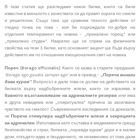
В тази статия ще разгледаме някои билки, които са били
известни в миналото с качествата си да правят хората по-смели
и решителни. Също така ще сравним тяхното действие от
гледна точка на това – коя би подхождала по-добре на
отделния темперамент на човека – „прекалено горещ” или
„прекалено студен”. Накратко ще се спрем на физичните
свойства на тези 3 билки, като основният акцент ще бъде върху
действието им по отношение емоционалния свят на човека.
Пореч (Borago officinalis)
Както се казва в старите предания:
‘Borago ego gaudia semper ago’
или в превод –
„Пореча винаги
дава кураж”
.
Въпросът е дали това се дължи на действието на
билката върху надбъбречните жлези, което се изразява в
бавното възстановяване на адриналните резерви
или има
и друга невидима или „спиритуална” причина за засилване
чувството на смелост. Съвременните изследвания са доказали,
че
Пореча стимулира надбъбречните жлези и секрецията
на адреналин
. Използвана като съставка в медикаменти срещу
безпокойство и страх, билката „поражда кураж” дори и в малки
дози, откъдето идва и твърдението, че независимо от това дали