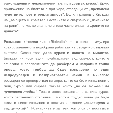
самонадеяни и лекомислени, т.е. при „свръх кураж”
. Друго
приложение на билката е при хора, страдащи от
„прекалена
чувствителност и сензитивност”
. Белият равнец е билката
на
„сърцето и кръвта”
. Растението е свързано с „лечението
на рани”, но малко знаят, че в това число влизат и
„раните на
душата”.
Розмарин
(
Rosmarinus officinalis) –
затопля, стимулира
храносмилането и подобрява работата на сърдечно-съдовата
система. Освен това
дава кураж и яснота на мислите.
Билката ни носи един по-абстрактен вид смелост, която е
свързана с перспективата
да разберем и направим точно
онова, което трябва да бъде направено
по един
непредубеден и безпристрастен начин.
В миналото
розмарин се препоръчвал на хора, които са били изпълнени с
гняв, скръб или омраза, такива които
„не са можели да
чувстват любов”
. Това е много показателно за типа кураж,
който растението отключва – много е трудно човек да бъде
смел в живот изпълнен с негативни емоции
„заклещени в
сърцето му”
. Розмаринът е за тези, които са си поставили