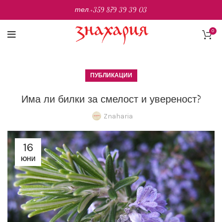
тел.
+359 879 39 39 03
0
ПУБЛИКАЦИИ
Има ли билки за смелост и увереност?
Znaharia
16
ЮНИ