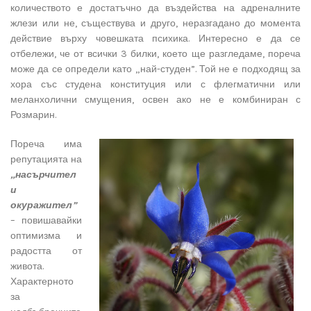
количеството е достатъчно да въздейства на адреналните
жлези или не, съществува и друго, неразгадано до момента
действие върху човешката психика. Интересно е да се
отбележи, че от всички 3 билки, което ще разгледаме, пореча
може да се определи като „най-студен”. Той не е подходящ за
хора със студена конституция или с флегматични или
меланхолични смущения, освен ако не е комбиниран с
Розмарин.
Пореча има
репутацията на
„насърчител
и
окуражител”
– повишавайки
оптимизма и
радостта от
живота.
Характерното
за