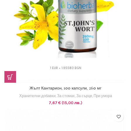
1 EUR = 1.95583 BGN
Жълт Кантарион, 100 капсули, 260 мг
Хранителни добавки
,
За стомах
,
За сърце
,
При умора
7,67
€
(15,00 лв.)