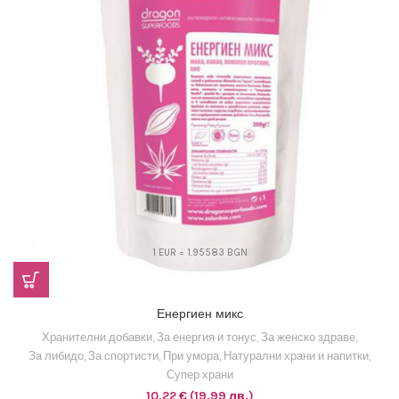
1 EUR = 1.95583 BGN
Енергиен микс
Хранителни добавки
,
За енергия и тонус
,
За женско здраве
,
За либидо
,
За спортисти
,
При умора
,
Натурални храни и напитки
,
Супер храни
10,22
€
(19,99 лв.)