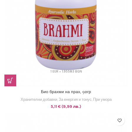
1 EUR = 1.95583 BGN
Био брахми на прах, 90гр
Хранителни добавки
,
За енергия и тонус
,
При умора
5,11
€
(9,99 лв.)