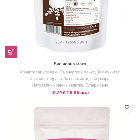
1 EUR = 1.95583 BGN
Био черна мака
Хранителни добавки
,
За енергия и тонус
,
За имунитет
,
За мъжко здраве
,
За спортисти
,
При умора
,
Натурални храни и напитки
,
Супер храни
10,22
€
(19,99 лв.)