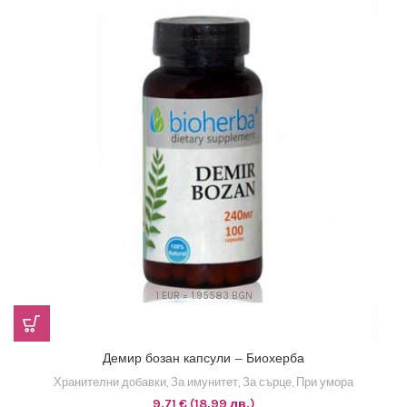
1 EUR = 1.95583 BGN
Демир бозан капсули – Биохерба
Хранителни добавки
,
За имунитет
,
За сърце
,
При умора
9,71
€
(18,99 лв.)