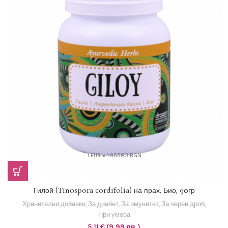
1 EUR = 1.95583 BGN
Гилой (Tinospora cordifolia) на прах, Био, 90гр
Хранителни добавки
,
За диабет
,
За имунитет
,
За черен дроб
,
При умора
5,11
€
(9,99 лв.)