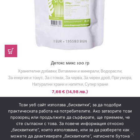
1 EUR = 1.95583 BGN
Детокс микс 100 гр
Хранителни добавки
,
Витамини и минерали
,
Водорасли
,
За енергия и тонус
,
За стомах
,
За черва
,
За черен дроб
,
При умора
,
Натурални храни и напитки
,
Супер храни
7,66
€
(14,98 лв.)
Този уеб сайт използва „бисквитки“, за да подобри
1
2
практическата работа на потребителите. Ако затворите този
прозорец или продължите да сърфирате, ще приемем, че
сте съгласни с това. За повече информация относно
„бисквитките“, които използваме, или за да разберете как
Знахария
2022
Всички права запазени
.
можете да деактивирате „бисквитките“, натиснете бутона