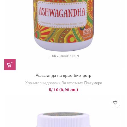
1 EUR = 1.95583 BGN
Ашваганда на прах, Био, 90гр
Хранителни добавки
,
За безсъние
,
При умора
5,11
€
(9,99 лв.)