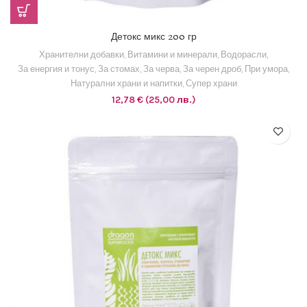
Детокс микс 200 гр
Хранителни добавки
,
Витамини и минерали
,
Водорасли
,
За енергия и тонус
,
За стомах
,
За черва
,
За черен дроб
,
При умора
,
Натурални храни и напитки
,
Супер храни
12,78
€
(25,00 лв.)