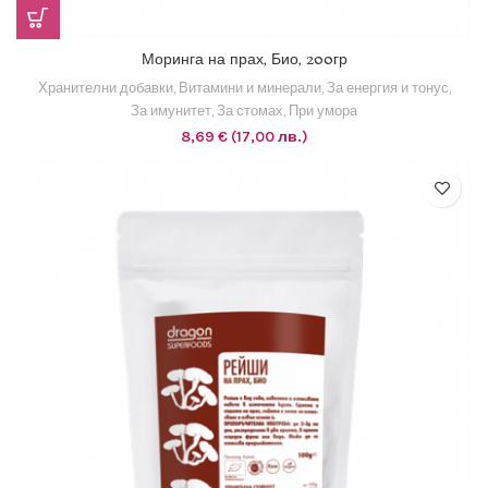
Моринга на прах, Био, 200гр
Хранителни добавки
,
Витамини и минерали
,
За енергия и тонус
,
За имунитет
,
За стомах
,
При умора
8,69
€
(17,00 лв.)