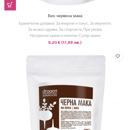
Био червена мака
Хранителни добавки
,
За енергия и тонус
,
За имунитет
,
За мъжко здраве
,
За спортисти
,
При умора
,
Натурални храни и напитки
,
Супер храни
9,20
€
(17,99 лв.)