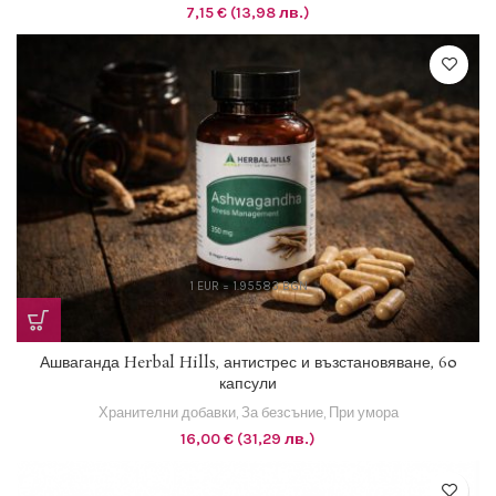
7,15
€
(13,98 лв.)
1 EUR = 1.95583 BGN
Ашваганда Herbal Hills, антистрес и възстановяване, 60
капсули
Хранителни добавки
,
За безсъние
,
При умора
16,00
€
(31,29 лв.)