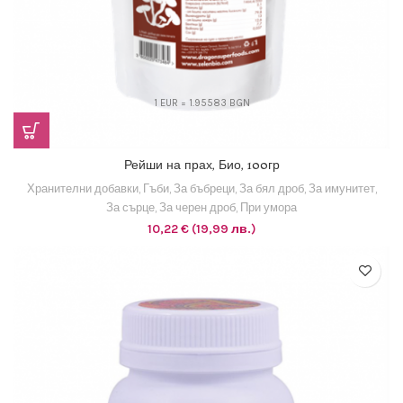
1 EUR = 1.95583 BGN
Рейши на прах, Био, 100гр
Хранителни добавки
,
Гъби
,
За бъбреци
,
За бял дроб
,
За имунитет
,
За сърце
,
За черен дроб
,
При умора
10,22
€
(19,99 лв.)