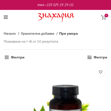
тел.
+359 879 39 39 03
0
Начало
Хранителни добавки
При умора
Sorted
Показване на 1–16 от 30 резултата
by
latest
Филтри
Филтри