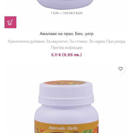
1 EUR = 1.95583 BGN
Амалаки на прах, Био, 90гр
Хранителни добавки
,
За имунитет
,
За стомах
,
За черва
,
При умора
,
Против инфекции
5,11
€
(9,99 лв.)