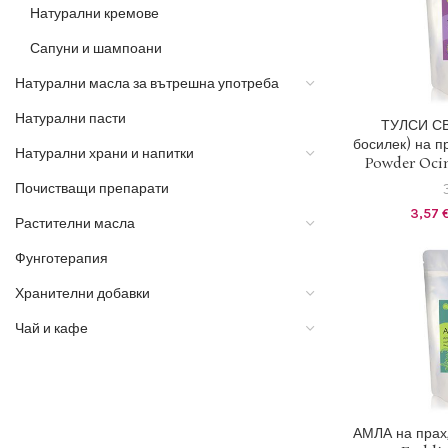
Натурални кремове
Сапуни и шампоани
Натурални масла за вътрешна употреба
Натурални пасти
1 EUR 
ТУЛСИ С
босилек) на пр
ДОБАВЯН
Натурални храни и напитки
Powder Oci
Почистващи препарати
3,57
Растителни масла
Фунготерапия
Хранителни добавки
Чай и кафе
1 EUR 
АМЛА на прах,