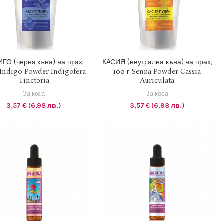
1 EUR = 1.95583 BGN
1 EUR = 1.95583 BGN
ГО (черна къна) на прах,
КАСИЯ (неутрална къна) на прах,
 Indigo Powder Indigofera
100 г Senna Powder Cassia
ОБАВЯНЕ В КОЛИЧКАТА
ДОБАВЯНЕ В КОЛИЧКАТА
Tinctoria
Auriculata
За коса
За коса
3,57
€
(6,98 лв.)
3,57
€
(6,98 лв.)