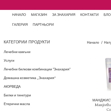
НАЧАЛО
МАГАЗИН
ЗА ЗНАХАРИЯ
КОНТАКТИ
БЛО
ГАЛЕРИЯ
ПАРТНЬОРИ
КАТЕГОРИИ ПРОДУКТИ
Начало
Нат
Лечебни камъни
Услуги
Лечебни билкови комбинации "Знахария"
Домашна козметика „Знахария”
АЮРВЕДА
Билки и тинктури
1 EUR 
МАНДЖИСТА
Етерични масла
Manjisth
ДОБАВЯН
Co