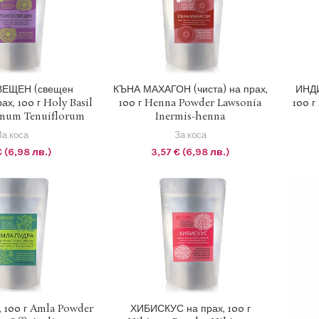
= 1.95583 BGN
1 EUR = 1.95583 BGN
ВЕЩЕН (свещен
КЪНА МАХАГОН (чиста) на прах,
ИНДИ
ах, 100 г Holy Basil
100 г Henna Powder Lawsonia
100 г
Е В КОЛИЧКАТА
ДОБАВЯНЕ В КОЛИЧКАТА
Д
mum Tenuiflorum
Inermis-henna
За коса
За коса
€
(6,98 лв.)
3,57
€
(6,98 лв.)
= 1.95583 BGN
1 EUR = 1.95583 BGN
 100 г Amla Powder
ХИБИСКУС на прах, 100 г