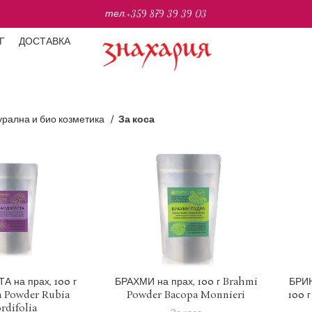
тел.
+359 879 39 39 03
Г
ДОСТАВКА
урална и био козметика
За коса
= 1.95583 BGN
1 EUR = 1.95583 BGN
 на прах, 100 г
БРАХМИ на прах, 100 г Brahmi
БРИН
a Powder Rubia
Powder Bacopa Monnieri
100 
Е В КОЛИЧКАТА
ДОБАВЯНЕ В КОЛИЧКАТА
Д
rdifolia