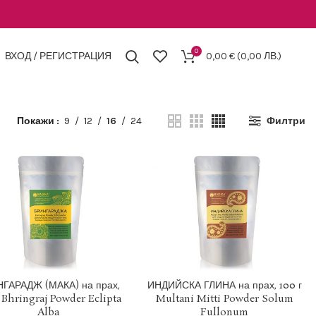
0
ВХОД / РЕГИСТРАЦИЯ
0,00
€
(0,00 ЛВ.)
Покажи
9
12
16
24
Филтри
1 EUR = 1.95583 BGN
1 EUR = 1.95583 BGN
ГАРАДЖ (МАКА) на прах,
ИНДИЙСКА ГЛИНА на прах, 100 г
г Bhringraj Powder Eclipta
Multani Mitti Powder Solum
ОБАВЯНЕ В КОЛИЧКАТА
ДОБАВЯНЕ В КОЛИЧКАТА
Alba
Fullonum