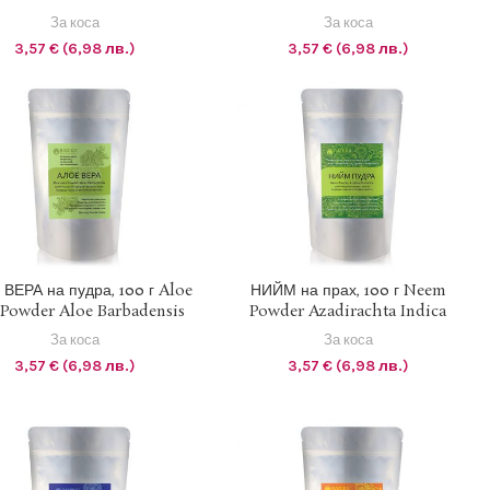
За коса
За коса
3,57
€
(6,98 лв.)
3,57
€
(6,98 лв.)
1 EUR = 1.95583 BGN
1 EUR = 1.95583 BGN
ВЕРА на пудра, 100 г Aloe
НИЙМ на прах, 100 г Neem
 Powder Aloe Barbadensis
Powder Azadirachta Indica
ОБАВЯНЕ В КОЛИЧКАТА
ДОБАВЯНЕ В КОЛИЧКАТА
За коса
За коса
3,57
€
(6,98 лв.)
3,57
€
(6,98 лв.)