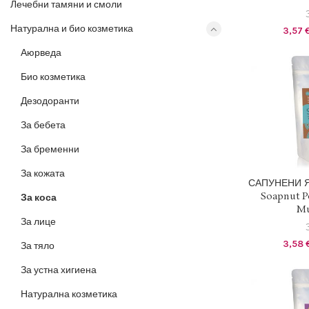
Лечебни тамяни и смоли
Натурална и био козметика
3,57
Аюрведа
Био козметика
Дезодоранти
За бебета
За бременни
За кожата
1 EUR 
САПУНЕНИ ЯД
Soapnut P
За коса
ДОБАВЯН
Mu
За лице
3,58
За тяло
За устна хигиена
Натурална козметика