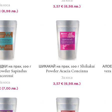
За коса
За коса
3,57
€
(6,98 лв.)
€
(6,98 лв.)
= 1.95583 BGN
1 EUR = 1.95583 BGN
КИ на прах, 100 г
ШИКАКАЙ на прах, 100 г Shikakai
АЛОЕ 
owder Sapindus
Powder Acacia Concinna
vera
Е В КОЛИЧКАТА
ДОБАВЯНЕ В КОЛИЧКАТА
Д
corossi
За коса
За коса
3,57
€
(6,98 лв.)
€
(7,00 лв.)