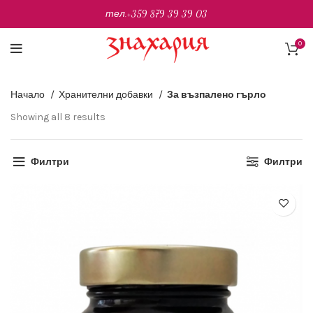
тел.
+359 879 39 39 03
0
Начало
Хранителни добавки
За възпалено гърло
Sorted
Showing all 8 results
by
latest
Филтри
Филтри