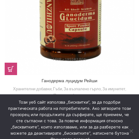
1 EUR = 1.95583 BGN
Ганодерма луцидум Рейши
Хранителни добавки
,
Гъби
,
За възпалено гърло
,
За имунитет
,
Против инфекции
Този уеб сайт използва „бисквитки“, за да подобри
23,00
€
(44,98 лв.)
практическата работа на потребителите. Ако затворите този
прозорец или продължите да сърфирате, ще приемем, че
сте съгласни с това. За повече информация относно
„бисквитките“, които използваме, или за да разберете как
Знахария
2022
Всички права запазени
.
можете да деактивирате „бисквитките“, натиснете бутона