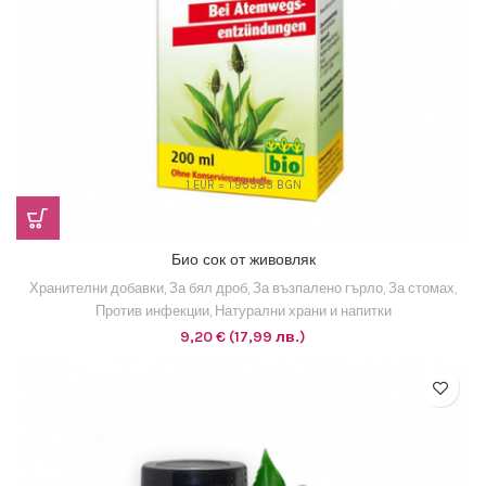
1 EUR = 1.95583 BGN
Био сок от живовляк
Хранителни добавки
,
За бял дроб
,
За възпалено гърло
,
За стомах
,
Против инфекции
,
Натурални храни и напитки
9,20
€
(17,99 лв.)