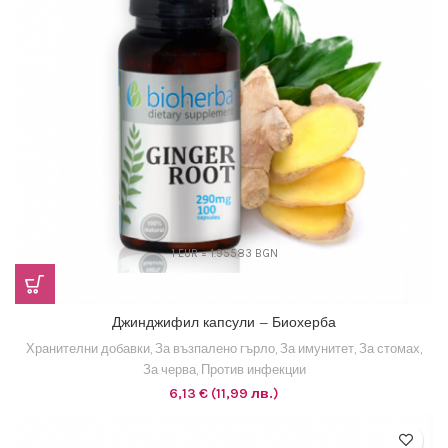
1 EUR = 1.95583 BGN
Джинджифил капсули – Биохерба
Хранителни добавки
,
За възпалено гърло
,
За имунитет
,
За стомах
,
За черва
,
Против инфекции
6,13
€
(11,99 лв.)