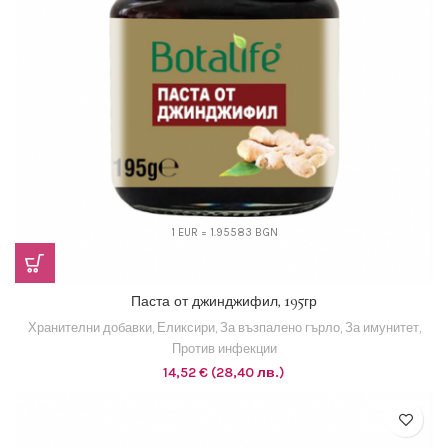
1 EUR = 1.95583 BGN
Паста от джинджифил, 195гр
Хранителни добавки
,
Еликсири
,
За възпалено гърло
,
За имунитет
,
Против инфекции
14,52
€
(28,40 лв.)