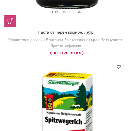
1 EUR = 1.95583 BGN
Паста от черен кимион, 195гр
Хранителни добавки
,
Еликсири
,
За възпалено гърло
,
За имунитет
,
Против инфекции
13,80
€
(26,99 лв.)