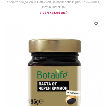
Хранителни добавки
,
Еликсири
,
За възпалено гърло
,
За имунитет
,
Против инфекции
13,29
€
(25,99 лв.)