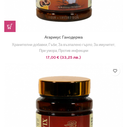
1 EUR = 1.95583 BGN
Агарикус Ганодерма
Хранителни добавки
,
Гъби
,
За възпалено гърло
,
За имунитет
,
При умора
,
Против инфекции
17,00
€
(33,25 лв.)