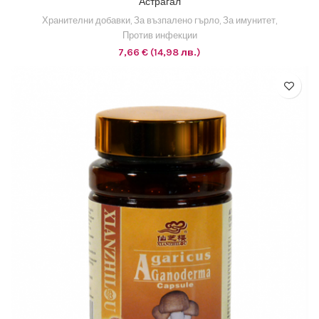
Астрагал
Хранителни добавки
,
За възпалено гърло
,
За имунитет
,
Против инфекции
7,66
€
(14,98 лв.)