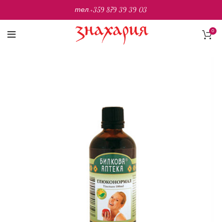
тел.
+359 879 39 39 03
0