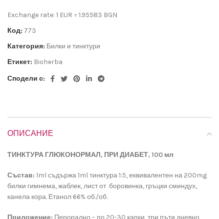
Exchange rate: 1 EUR = 1.95583 BGN
Код:
773
Категория:
Билки и тинктури
Етикет:
Bioherba
Сподели с:
ОПИСАНИЕ
ТИНКТУРА ГЛЮКОНОРМАЛ, ПРИ ДИАБЕТ, 100 мл
Състав:
1ml съдържа 1ml тинктура 1:5, еквивалентен на 200mg
билки гимнема, жаблек, лист от боровинка, гръцки сминдух,
канела кора. Етанол 66% об./об.
Приложение:
Перорално – по 20-30 капки, три пъти дневно,