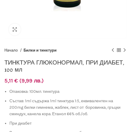
Разширяване
Начало
Билки и тинктури
ТИНКТУРА ГЛЮКОНОРМАЛ, ПРИ ДИАБЕТ,
100 мл
5,11
€
(9,99 лв.)
Опаковка: 100мл. тинктура
Състав: 1ml съдържа 1ml тинктура 1:5, еквивалентен на
200mg билки гимнема, жаблек, лист от боровинка, гръцки
сминдух, канела кора. Етанол 66% об./об.
При диабет