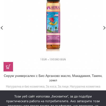
1 EUR = 1.95583 BGN
Серум универсален с Био Арганово масло, Макадамия, Тамян,
20мл
Натурална и био козметика
,
За коса
,
За лице
,
Натурална козметика
8,18
€
(16,00 лв.)
Този уеб сайт използва „бисквитки“, за да подобри
практическата работа на потребителите. Ако затворите този
прозорец или продължите да сърфирате, ще приемем, че