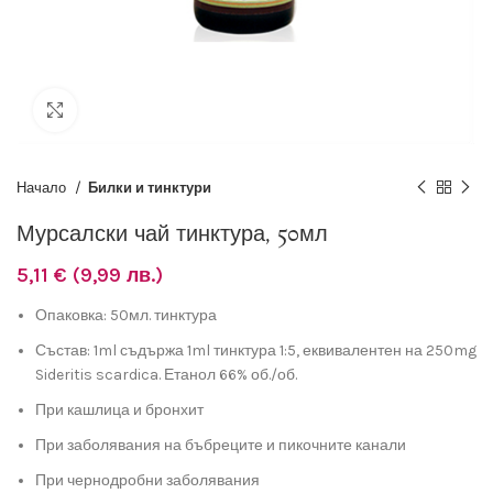
Разширяване
Начало
Билки и тинктури
Мурсалски чай тинктура, 50мл
5,11
€
(9,99 лв.)
Опаковка: 50мл. тинктура
Състав: 1ml съдържа 1ml тинктура 1:5, еквивалентен на 250mg
Sideritis scardica. Етанол 66% об./об.
При кашлица и бронхит
При заболявания на бъбреците и пикочните канали
При чернодробни заболявания