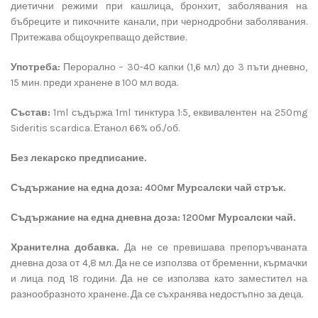
диетични режими при кашлица, бронхит, заболявания на
бъбреците и пикочните канали, при чернодробни заболявания.
Притежава общоукрепващо действие.
Употреба:
Перорално – 30-40 капки (1,6 мл) до 3 пъти дневно,
15 мин. преди хранене в 100 мл вода.
Състав:
1ml съдържа 1ml тинктура 1:5, еквивалентен на 250mg
Sideritis scardica. Етанол 66% об./об.
Без лекарско
предписание.
Съдържание на една доза: 400мг Мурсалски чай стрък.
Съдържание на една дневна доза: 1200мг Мурсалски чай.
Хранителна добавка.
Да не се превишава препоръчваната
дневна доза от 4,8 мл. Да не се използва от бременни, кърмачки
и лица под 18 години. Да не се използва като заместител на
разнообразното хранене. Да се съхранява недостъпно за деца.