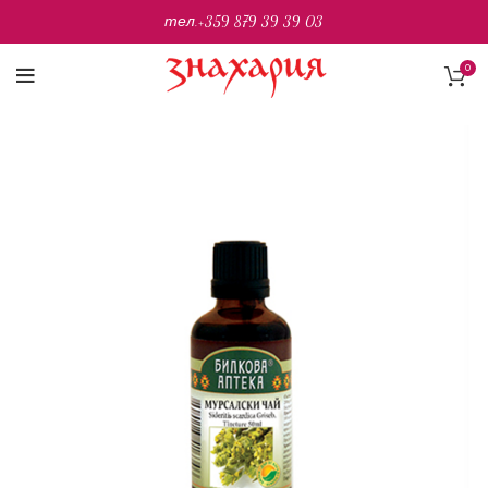
тел.
+359 879 39 39 03
0