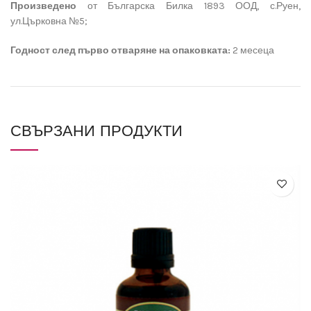
Произведено
от Българска Билка 1893 ООД, с.Руен,
ул.Църковна №5;
Годност след първо отваряне на опаковката:
2 месеца
СВЪРЗАНИ ПРОДУКТИ