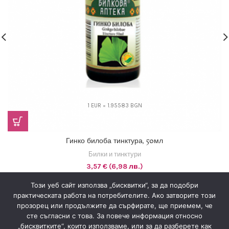
1 EUR = 1.95583 BGN
Гинко билоба тинктура, 50мл
Билки и тинктури
3,57
€
(6,98 лв.)
Този уеб сайт използва „бисквитки“, за да подобри
практическата работа на потребителите. Ако затворите този
прозорец или продължите да сърфирате, ще приемем, че
сте съгласни с това. За повече информация относно
„бисквитките“, които използваме, или за да разберете как