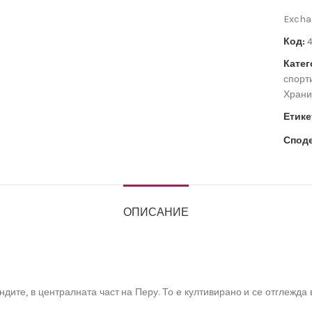
Exchan
Код:
4
Катег
спорт
Храни
Етике
Споде
ОПИСАНИЕ
ндите, в централната част на Перу. То е култивирано и се отглежд