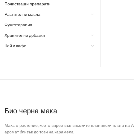
Почистващи препарати
Растителни масла
Фунготерапия
Хранителни добавки
Чай и кафе
Био черна мака
Мака е растение, което вирее във високите планински плата на А
аромат близък до този на карамела.