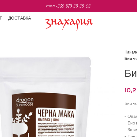
тел.
+359 879 39 39 03
Г
ДОСТАВКА
Начал
Био ч
Би
10,
Био ч
– Опак
– Био
– За 
– При