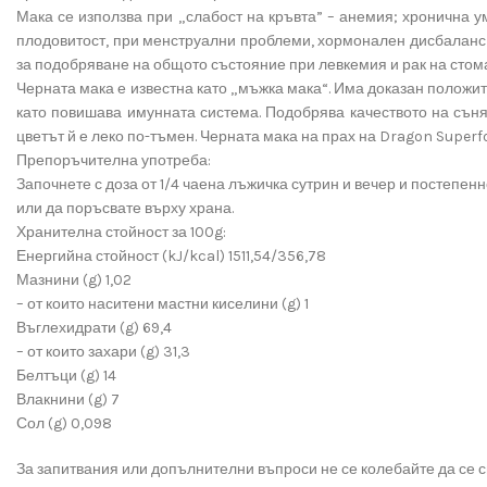
Мака се използва при „слабост на кръвта” – анемия; хронична у
плодовитост, при менструални проблеми, хормонален дисбаланс и
за подобряване на общото състояние при левкемия и рак на стом
Черната мака е известна като „мъжка мака“. Има доказан положит
като повишава имунната система. Подобрява качеството на съня,
цветът й е леко по-тъмен. Черната мака на прах на Dragon Super
Препоръчителна употреба:
Започнете с доза от 1/4 чаена лъжичка сутрин и вечер и постепен
или да поръсвате върху храна.
Хранителна стойност за 100g:
Енергийна стойност (kJ/kcal) 1511,54/356,78
Мазнини (g) 1,02
– от които наситени мастни киселини (g) 1
Въглехидрати (g) 69,4
– от които захари (g) 31,3
Белтъци (g) 14
Влакнини (g) 7
Сол (g) 0,098
За запитвания или допълнителни въпроси не се колебайте да се св