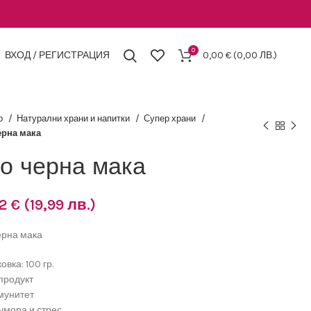
0
ВХОД / РЕГИСТРАЦИЯ
0,00
€
(0,00 ЛВ.)
о
Натурални храни и напитки
Супер храни
ерна мака
о черна мака
22
€
(19,99 лв.)
ерна мака
овка: 100 гр.
 продукт
имунитет
 умора и стрес