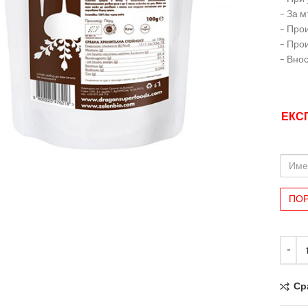
– За 
– Про
– Про
– Вно
ЕКС
иряване
Име
и
Фами
Ср