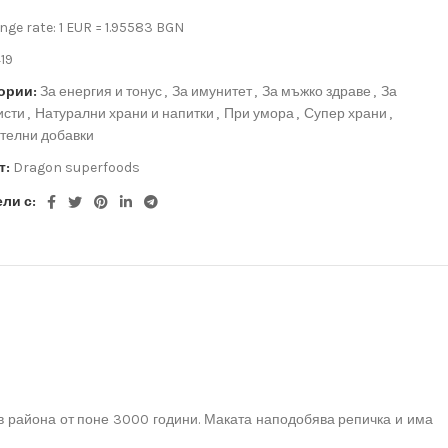
ge rate: 1 EUR = 1.95583 BGN
19
ории:
За енергия и тонус
,
За имунитет
,
За мъжко здраве
,
За
исти
,
Натурални храни и напитки
,
При умора
,
Супер храни
,
телни добавки
т:
Dragon superfoods
ли с:
а в района от поне 3000 години. Маката наподобява репичка и има