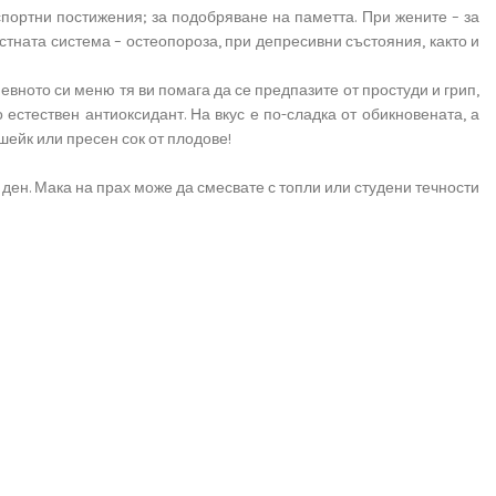
спортни постижения; за подобряване на паметта. При жените – за
тната система – остеопороза, при депресивни състояния, както и
вното си меню тя ви помага да се предпазите от простуди и грип,
естествен антиоксидант. На вкус е по-сладка от обикновената, а
шейк или пресен сок от плодове!
 ден. Мака на прах може да смесвате с топли или студени течности