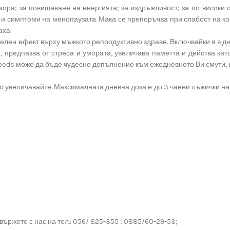
мора; за повишаване на енергията; за издръжливост; за по-високи 
 симптоми на менопаузата. Мака се препоръчва при слабост на кос
аха.
елен ефект върху мъжкото репродуктивно здраве. Включвайки я в дне
 предпазва от стреса и умората, увеличава паметта и действа като 
foods може да бъде чудесно допълнение към ежедневното Ви смути, 
но увеличавайте. Максималната дневна доза е до 3 чаени лъжички на
ържете с нас на тел.: 056/ 825-355 ; 0885/60-29-53;