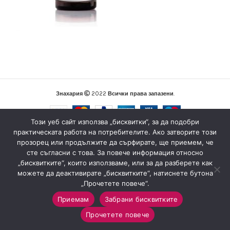
Знахария
2022
Всички права запазени
.
Този уеб сайт използва „бисквитки“, за да подобри
практическата работа на потребителите. Ако затворите този
прозорец или продължите да сърфирате, ще приемем, че
сте съгласни с това. За повече информация относно
„бисквитките“, които използваме, или за да разберете как
можете да деактивирате „бисквитките“, натиснете бутона
„Прочетете повече“.
Приемам
Забрани бисквитките
0
Прочетете повече
Магазин
Sidebar
Любими
Количка
Моят профил