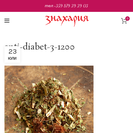
тел.
+359 879 39 39 03
0
anti-diabet-3-1200
23
ЮЛИ