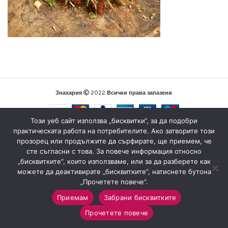
Знахария
2022
Всички права запазени
.
Този уеб сайт използва „бисквитки“, за да подобри
практическата работа на потребителите. Ако затворите този
прозорец или продължите да сърфирате, ще приемем, че
сте съгласни с това. За повече информация относно
„бисквитките“, които използваме, или за да разберете как
можете да деактивирате „бисквитките“, натиснете бутона
„Прочетете повече“.
Приемам
Забрани бисквитките
0
Прочетете повече
Магазин
Sidebar
Любими
Количка
Моят профил