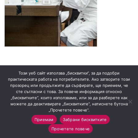
Този уеб сайт използва „бисквитки“, за да подобри
практическата работа на потребителите. Ако затворите този
Знахария
2022
Всички права запазени
.
прозорец или продължите да сърфирате, ще приемем, че
сте съгласни с това. За повече информация относно
„бисквитките“, които използваме, или за да разберете как
можете да деактивирате „бисквитките“, натиснете бутона
„Прочетете повече“.
Приемам
Забрани бисквитките
0
Прочетете повече
Магазин
Sidebar
Любими
Количка
Моят профил