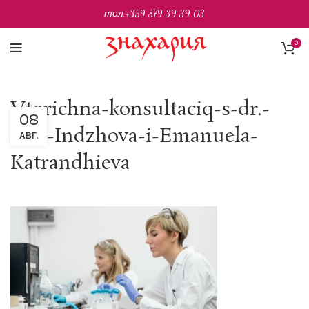
тел.
+359 879 39 39 03
0
Vtorichna-konsultaciq-s-dr.-
08
Ana-Indzhova-i-Emanuela-
АВГ.
Katrandhieva