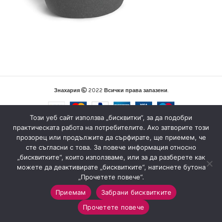
Знахария
2022
Всички права запазени
.
Този уеб сайт използва „бисквитки“, за да подобри
практическата работа на потребителите. Ако затворите този
прозорец или продължите да сърфирате, ще приемем, че
сте съгласни с това. За повече информация относно
„бисквитките“, които използваме, или за да разберете как
можете да деактивирате „бисквитките“, натиснете бутона
„Прочетете повече“.
Приемам
Забрани бисквитките
0
Прочетете повече
Магазин
Sidebar
Любими
Количка
Моят профил