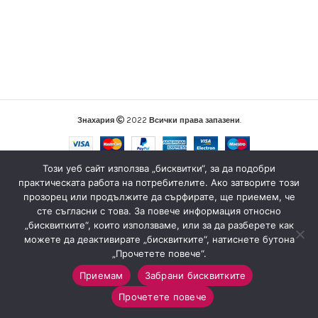
Знахария
2022
Всички права запазени
.
Този уеб сайт използва „бисквитки“, за да подобри
практическата работа на потребителите. Ако затворите този
прозорец или продължите да сърфирате, ще приемем, че
сте съгласни с това. За повече информация относно
„бисквитките“, които използваме, или за да разберете как
можете да деактивирате „бисквитките“, натиснете бутона
„Прочетете повече“.
Приемам
Забрани бисквитките
0
Прочетете повече
Магазин
Sidebar
Любими
Количка
Моят профил