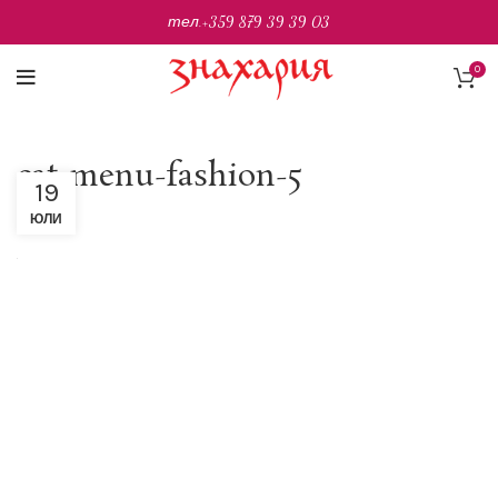
тел.
+359 879 39 39 03
0
cat-menu-fashion-5
19
ЮЛИ