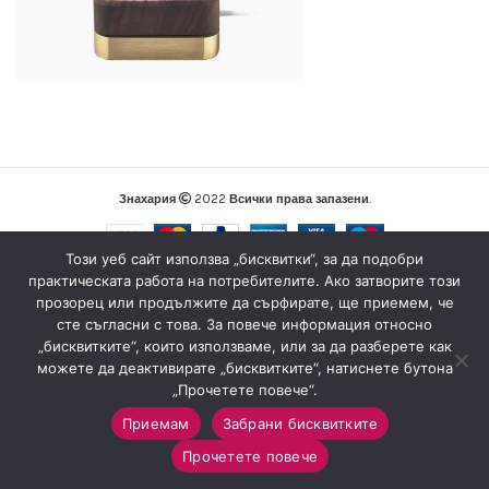
Знахария
2022
Всички права запазени
.
Този уеб сайт използва „бисквитки“, за да подобри
практическата работа на потребителите. Ако затворите този
прозорец или продължите да сърфирате, ще приемем, че
сте съгласни с това. За повече информация относно
„бисквитките“, които използваме, или за да разберете как
можете да деактивирате „бисквитките“, натиснете бутона
„Прочетете повече“.
Приемам
Забрани бисквитките
0
Прочетете повече
Магазин
Sidebar
Любими
Количка
Моят профил