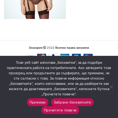
Знахария
2022
Всички права запазени
.
Този уеб сайт използва „бисквитки“, за да подобри
практическата работа на потребителите. Ако затворите този
прозорец или продължите да сърфирате, ще приемем, че
сте съгласни с това. За повече информация относно
„бисквитките“, които използваме, или за да разберете как
можете да деактивирате „бисквитките“, натиснете бутона
„Прочетете повече“.
Приемам
Забрани бисквитките
0
Прочетете повече
Магазин
Sidebar
Любими
Количка
Моят профил