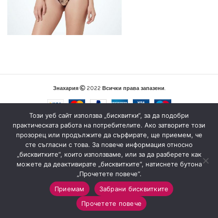
Знахария
2022
Всички права запазени
.
Този уеб сайт използва „бисквитки“, за да подобри
практическата работа на потребителите. Ако затворите този
прозорец или продължите да сърфирате, ще приемем, че
сте съгласни с това. За повече информация относно
„бисквитките“, които използваме, или за да разберете как
можете да деактивирате „бисквитките“, натиснете бутона
„Прочетете повече“.
Приемам
Забрани бисквитките
0
Прочетете повече
Магазин
Sidebar
Любими
Количка
Моят профил