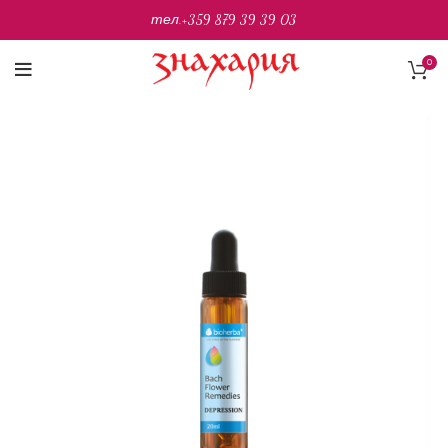
тел.
+359 879 39 39 03
0