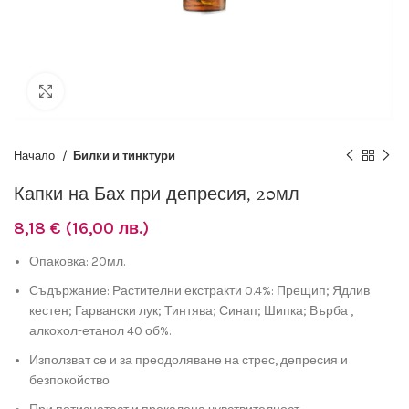
Разширяване
Начало
Билки и тинктури
Капки на Бах при депресия, 20мл
8,18
€
(16,00 лв.)
Опаковка: 20мл.
Съдържание: Растителни екстракти 0.4%: Прещип; Ядлив
кестен; Гарвански лук; Тинтява; Синап; Шипка; Върба ,
алкохол-етанол 40 об%.
Използват се и за преодоляване на стрес, депресия и
безпокойство