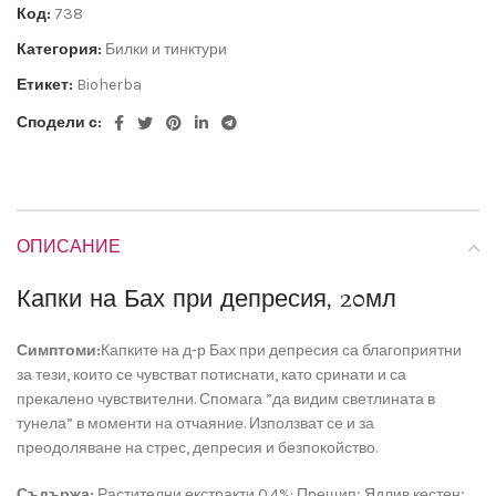
Код:
738
Категория:
Билки и тинктури
Етикет:
Bioherba
Сподели с:
ОПИСАНИЕ
Капки на Бах при депресия, 20мл
Симптоми:
Капките на д-р Бах при депресия са благоприятни
за тези, които се чувстват потиснати, като сринати и са
прекалено чувствителни. Спомага ”да видим светлината в
тунела” в моменти на отчаяние. Използват се и за
преодоляване на стрес, депресия и безпокойство.
Съдържа:
Растителни екстракти 0.4%: Прещип; Ядлив кестен;