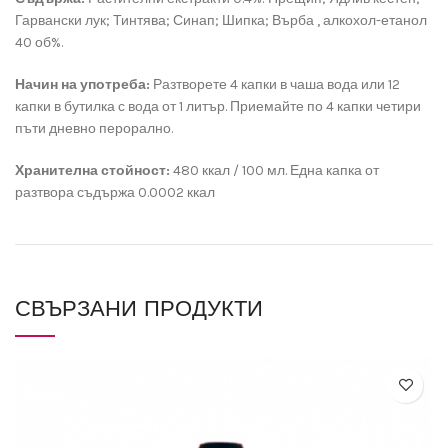
Гарвански лук; Тинтява; Синап; Шипка; Върба , алкохол-етанол
40 об%.
Начин на употреба:
Разтворете 4 капки в чаша вода или 12
капки в бутилка с вода от 1 литър. Приемайте по 4 капки четири
пъти дневно перорално.
Хранителна стойност:
480 ккал / 100 мл. Една капка от
разтвора съдържа 0.0002 ккал
СВЪРЗАНИ ПРОДУКТИ