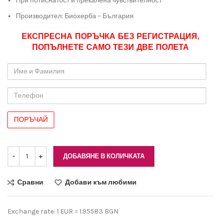
При потиснатост и прекалена чувствителност
Производител: Биохерба – България
ЕКСПРЕСНА ПОРЪЧКА БЕЗ РЕГИСТРАЦИЯ,
ПОПЪЛНЕТЕ САМО ТЕЗИ ДВЕ ПОЛЕТА
Име
и
Фамилия
Телефон
ДОБАВЯНЕ В КОЛИЧКАТА
Сравни
Добави към любими
Exchange rate: 1 EUR = 1.95583 BGN