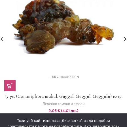
1 EUR = 1.95583 BGN
Гугул, (Commiphora mukul, Guggal, Guggul, Guggulu) 10 гр.
Лечебни тамяни и смоли
2,05
€
(4,01 лв.)
Този уеб сайт използва „бисквитки“, за да подобри
практическата работа на потребителите. Ако затворите този