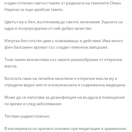
e един отличен светъл тамян от родината на тамяните Оман.
Нарича се още арабски тамян.
Цветът му е бял, жълтеникав до светло зеленикав. Зърната са
едри и полупрозрачни от най-добро качество.
Изпуска бял плътен дим с освежаващо и действие. Има много
фин балсамен аромат със сладко-лимонов завършек.
Този тамян впечатлява със своето разнообразие от етерични
масла.
Богатата гама на лечебни киселини и етерични масла му е
отредила видно място в класическата и съвременна медицина.
Може да се използва за дезинфекция на въздуха в помещения
по време и след заболявания.
Тестван радиестезично.
В езотериката се прилага основно при медитация и церемонии