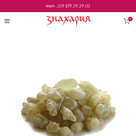
тел.
+359 879 39 39 03
0