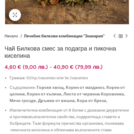
Разширяване
Начало
Лечебни билкови комбинации "Знахария"
Чай Билкова смес за подагра и пикочна
киселина
Price
4,60
€
(9,00 лв.)
–
40,90
€
(79,99 лв.)
range:
Грамаж: 100гр./насипен или 1кг./насипен
4,60 €
(9,00
Съдържание:
Горски хвощ, Корен от магданоз, Корен от
лв.)
целина, Корен от къпина, Листа от червена боровинка,
through
Мечо грозде, Дръжки от вишна, Кора от бреза,
40,90 €
(79,99
Изключителна комбинация от 8 билки с доказани диуретични
лв.)
и противовъзпалителни свойства, подкрепяща ставите и
бъбреците. Тази формула пречиства организма, понижава
пикочната киселина и облекчава възпалените стави.