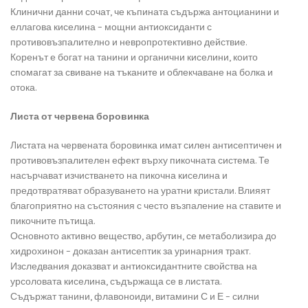
Клинични данни сочат, че къпината съдържа антоцианини и
еллагова киселина – мощни антиоксиданти с
противовъзпалително и невропротективно действие.
Коренът е богат на танини и органични киселини, които
спомагат за свиване на тъканите и облекчаване на болка и
отока.
Листа от червена боровинка
Листата на червената боровинка имат силен антисептичен и
противовъзпалителен ефект върху пикочната система. Те
насърчават изчистването на пикочна киселина и
предотвратяват образуването на уратни кристали. Влияят
благоприятно на състояния с често възпаление на ставите и
пикочните пътища.
Основното активно вещество, арбутин, се метаболизира до
хидрохинон – доказан антисептик за уринарния тракт.
Изследвания доказват и антиоксидантните свойства на
урсоловата киселина, съдържаща се в листата.
Съдържат танини, флавоноиди, витамини С и Е – силни