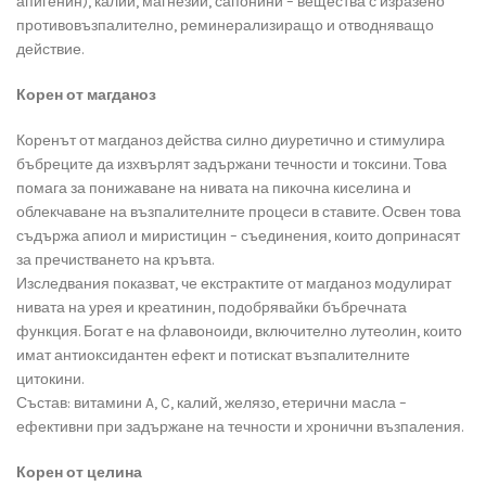
апигенин), калий, магнезий, сапонини – вещества с изразено
противовъзпалително, реминерализиращо и отводняващо
действие.
Корен от магданоз
Коренът от магданоз действа силно диуретично и стимулира
бъбреците да изхвърлят задържани течности и токсини. Това
помага за понижаване на нивата на пикочна киселина и
облекчаване на възпалителните процеси в ставите. Освен това
съдържа апиол и миристицин – съединения, които допринасят
за пречистването на кръвта.
Изследвания показват, че екстрактите от магданоз модулират
нивата на урея и креатинин, подобрявайки бъбречната
функция. Богат е на флавоноиди, включително лутеолин, които
имат антиоксидантен ефект и потискат възпалителните
цитокини.
Състав: витамини A, C, калий, желязо, етерични масла –
ефективни при задържане на течности и хронични възпаления.
Корен от целина