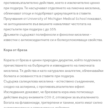
противовъзпалително действие, което е изключително ценно
при подагра. Те насърчават отделянето на пикочна киселина,
облекчават отоци и подобряват циркулацията в ставите.
Проучвания от University of Michigan Medical School показват,
че антоцианините във вишните намаляват честотата на
пристъпите при подагра с до 35%
Дръжките съдържат полифеноли и фенолни киселини –
известни с антиоксидантните си и болкоуспокояващи свойства.
Кора от бреза
Кората от бреза е ценен природен диуретик, който подпомага
пречистването на бъбреците и извеждането на пикочната
киселина. Тя действа и като натурален аналгетик, облекчавайки
болката и сковаността в ставите при подагра.
Съдържа салицилова киселина – естествено съединение,
сходно на аспирина, с противовъзпалителен ефект.
Изследвания доказват, че брезовата кора има потискащо
действие върху ензимите COX-2, отговорни за възпалението.
Богата на флавоноиди, тритерпени и танини, които имат силно
антиревматично и отводняващо действие.