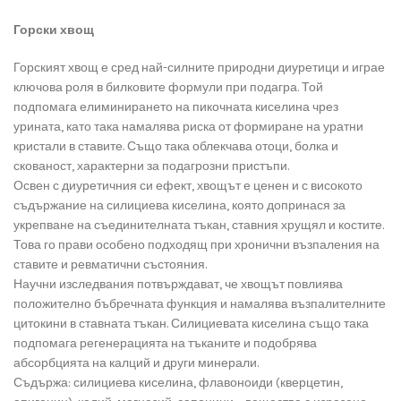
Горски хвощ
Горският хвощ е сред най-силните природни диуретици и играе
ключова роля в билковите формули при подагра. Той
подпомага елиминирането на пикочната киселина чрез
урината, като така намалява риска от формиране на уратни
кристали в ставите. Също така облекчава отоци, болка и
скованост, характерни за подагрозни пристъпи.
Освен с диуретичния си ефект, хвощът е ценен и с високото
съдържание на силициева киселина, която допринася за
укрепване на съединителната тъкан, ставния хрущял и костите.
Това го прави особено подходящ при хронични възпаления на
ставите и ревматични състояния.
Научни изследвания потвърждават, че хвощът повлиява
положително бъбречната функция и намалява възпалителните
цитокини в ставната тъкан. Силициевата киселина също така
подпомага регенерацията на тъканите и подобрява
абсорбцията на калций и други минерали.
Съдържа: силициева киселина, флавоноиди (кверцетин,