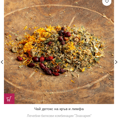
1 EUR = 1.95583 BGN
Чай детокс на кръв и лимфа
Лечебни билкови комбинации "Знахария"