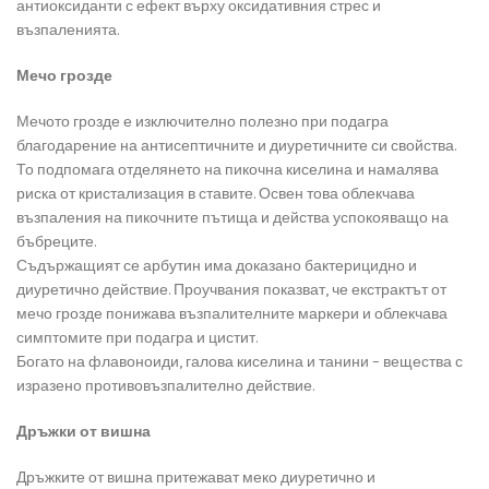
антиоксиданти с ефект върху оксидативния стрес и
възпаленията.
Мечо грозде
Мечото грозде е изключително полезно при подагра
благодарение на антисептичните и диуретичните си свойства.
То подпомага отделянето на пикочна киселина и намалява
риска от кристализация в ставите. Освен това облекчава
възпаления на пикочните пътища и действа успокояващо на
бъбреците.
Съдържащият се арбутин има доказано бактерицидно и
диуретично действие. Проучвания показват, че екстрактът от
мечо грозде понижава възпалителните маркери и облекчава
симптомите при подагра и цистит.
Богато на флавоноиди, галова киселина и танини – вещества с
изразено противовъзпалително действие.
Дръжки от вишна
Дръжките от вишна притежават меко диуретично и