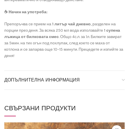
☕
Начин на употреба:
Препоръчва се прием на
1 литър чай дневно
, разделен на
порции през деня. За всяка 250 мл вода използвайте
1 супена
лъжица от билковата смес
. Общо 4с.л. за 1л. Билките завират
за 5мин. на тих огън под похлупак, след което се маха от
котлона и се запарва още 10–15 минути. Прецедете и изпийте за
деня!
ДОПЪЛНИТЕЛНА ИНФОРМАЦИЯ
СВЪРЗАНИ ПРОДУКТИ