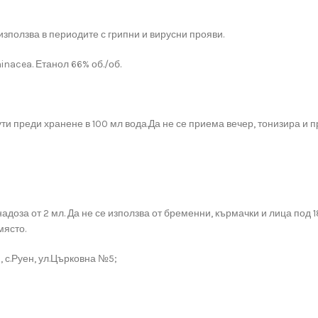
зползва в периодите с грипни и вирусни прояви.
inacea. Етанол 66% об./об.
ути преди хранене в 100 мл вода.Да не се приема вечер, тонизира и п
оза от 2 мл. Да не се използва от бременни, кърмачки и лица под 18
място.
 с.Руен, ул.Църковна №5;