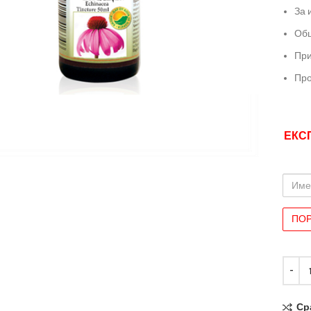
За 
Об
При
Про
иряване
ЕКС
Име
и
Фами
Ср