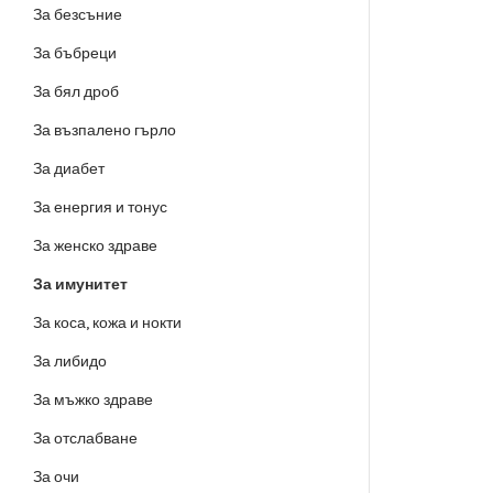
За безсъние
За бъбреци
За бял дроб
За възпалено гърло
За диабет
За енергия и тонус
За женско здраве
За имунитет
За коса, кожа и нокти
За либидо
За мъжко здраве
За отслабване
За очи