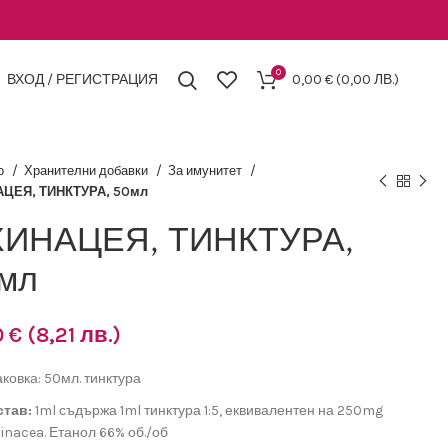
0
ВХОД / РЕГИСТРАЦИЯ
0,00
€
(0,00 ЛВ.)
о
Хранителни добавки
За имунитет
ЦЕЯ, ТИНКТУРА, 50мл
ХИНАЦЕЯ, ТИНКТУРА,
мл
0
€
(8,21 лв.)
ковка: 50мл. тинктура
став:
1ml съдържа 1ml тинктура 1:5, еквивалентен на 250mg
inacea. Етанол 66% об./об