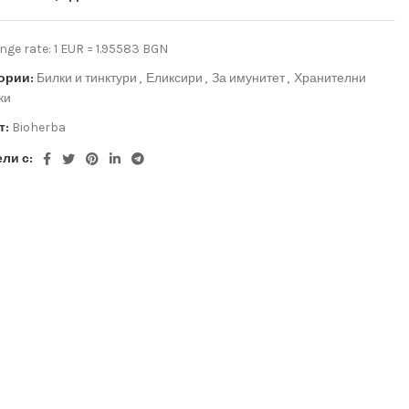
ge rate: 1 EUR = 1.95583 BGN
ории:
Билки и тинктури
,
Еликсири
,
За имунитет
,
Хранителни
ки
т:
Bioherba
ли с: