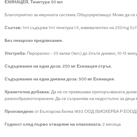
ЕХИНАЦЕЯ
, Тинктура 50 мл
Благоприятно за имунната система. Общоукрепващо. Може да се и
Състав:
1ml съдържа 1ml тинктура 1:5, еквивалентен на 250mg Ech
Без лекарско
предписание.
Употреба:
Перорално – 25 капки (1мл.) до 2пъти дневно, 10-15 мин
Съдържание на една доза: 250 мг Ехинацея стрък.
Съдържание на една дневна доза: 500 мг Ехинацея.
Хранителна добавка.
Да не се превишава препоръчваната дневнад
разнообразнотохранене. Да се съхранява на недостъпно за деца 
Произведено
от Българска Билка 1893 ООД (БИОХЕРБА Р ЕООД),
Годност след първо отваряне на опаковката:
2 месеца