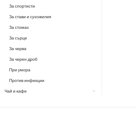
За спортисти
За стави и сухожилия
За стомах
За сърце
За черва
За черен дроб
При умора
Против инфекции
Чай и кафе