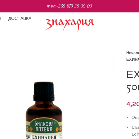
тел.
+359 879 39 39 03
Г
ДОСТАВКА
Начал
ЕХИНА
Е
50
4,2
Опа
Съ
Ech