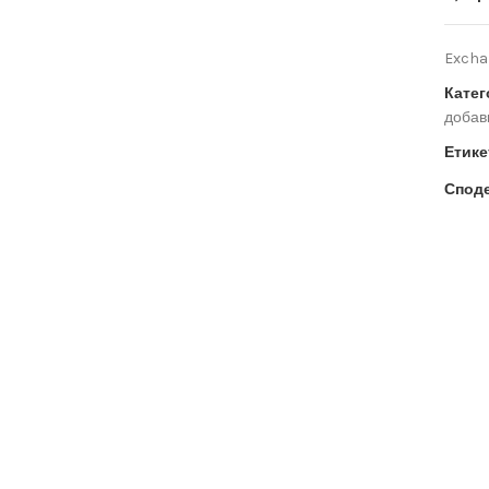
Exchan
Катег
добав
Етике
Споде