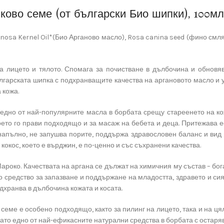
ково семе (от български Био шипки), 100мл
nosa Kernel Oil*(Био Арганово масло), Rosa canina seed (фино смлян
а лицето и тялото. Спомага за почистване в дълбочина и обновяв
лгарската шипка с подхранващите качества на аргановото масло и 
 кожа.
т едно от най-популярните масла в борбата срещу стареенето на ко
оето го прави подходящо и за масаж на бебета и деца. Притежава е
напълно, не запушва порите, поддържа здравословен баланс и вид 
 кокос, което е върджин, е по-ценно и със съхранени качества.
Мароко. Качествата на аргана се дължат на химичния му състав – бо
но средство за запазване и поддържане на младостта, здравето и сия
одхранва в дълбочина кожата и косата.
еме е особено подходящо, както за пилинг на лицето, така и на ц
то едно от най-ефикасните натурални средства в борбата с остаряв