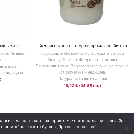
1 EUR = 1.95583 BGN
Кокосово масло – студенопресовано, био, 1л
ива, 20мл
ДОБАВЯНЕ В КОЛИЧКАТА
КАТА
Натурална и био козметика
,
За кожата
,
За коса
,
ожата
,
За коса
,
За лице
,
За тяло
,
Натурална козметика
,
а
,
Растителни масла
,
За здравословно и вкусно меню
,
лни масла
,
За козметика и медицина
,
а и медицина
Натурални храни и напитки
)
18,23
€
(35,65 лв.)
дължите да сърфирате, ще приемем, че сте съгласни с това. За
квитките“, натиснете бутона „Прочетете повече“.