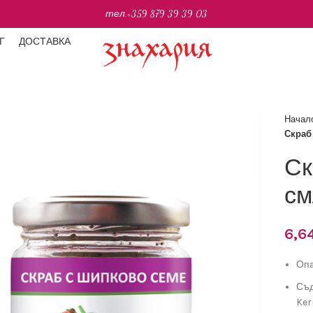
тел.
+359 879 39 39 03
Г
ДОСТАВКА
Начал
Скраб
Ск
см
6,6
Опа
Съд
Ker