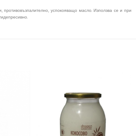
зи, противовъзпалително, успокояващо масло. Използва се и при
нтидепресивно.