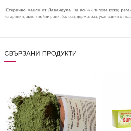
-Етерично масло от Лавандула
– за всички типове кожа; рег
изгаряния, акне, гнойни рани, белези, дерматоза, ухапвания от н
СВЪРЗАНИ ПРОДУКТИ