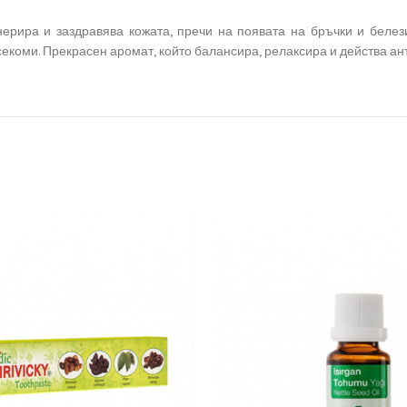
енерира и заздравява кожата, пречи на появата на бръчки и беле
асекоми. Прекрасен аромат, който балансира, релаксира и действа а