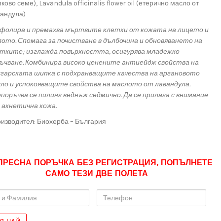
ково семе), Lavandula officinalis flower oil (етерично масло от
андула)
фолира и премахва мъртвите клетки от кожата на лицето и
ото. Спомага за почистване в дълбочина и обновяването на
тките; изглажда повърхността, осигурява младежко
ъчване. Комбинира високо ценените антиейдж свойства на
гарската шипка с подхранващите качества на аргановото
ло и успокояващите свойства на маслото от лавандула.
поръчва се пилинг веднъж седмично. Да се прилага с внимание
 акнетична кожа.
изводител: Биохерба – България
ПРЕСНА ПОРЪЧКА БЕЗ РЕГИСТРАЦИЯ, ПОПЪЛНЕТЕ
САМО ТЕЗИ ДВЕ ПОЛЕТА
Телефон
лия