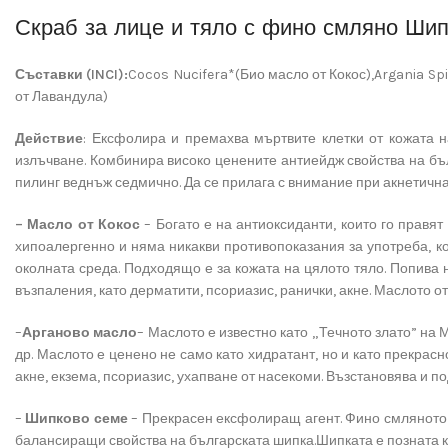
Скраб за лице и тяло с фино смляно Шип
Съставки (
INCI)
:
Cocos Nucifera*(Био масло от Кокос),Argania Spi
от Лавандула)
Действие
: Ексфолира и премахва мъртвите клетки от кожата н
излъчване. Комбинира високо ценените антиейдж свойства на бъ
пилинг веднъж седмично. Да се прилага с внимание при акнетична
– Масло от Кокос
– Богато е на антиоксиданти, които го правя
хипоалергенно и няма никакви противопоказания за употреба, к
околната среда. Подходящо е за кожата на цялото тяло. Попива 
възпаления, като дерматити, псориазис, ранички, акне. Маслото от
–
Арганово масло
– Маслото е известно като „Течното злато” на 
др. Маслото е ценено не само като хидратант, но и като прекрас
акне, екзема, псориазис, ухапване от насекоми. Възстановява и п
–
Шипково семе
– Прекрасен ексфолиращ агент. Фино смляното с
балансиращи свойства на българската шипка.Шипката е позната ка