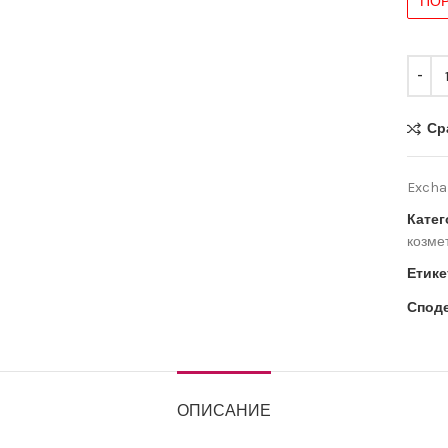
Ср
Exchan
Катег
козме
Етике
Споде
ОПИСАНИЕ