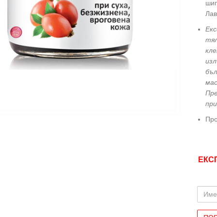
шип
Лав
Екс
тял
кле
изл
бъл
мас
Пре
иряване
при
Про
ЕКС
Име
и
Фами