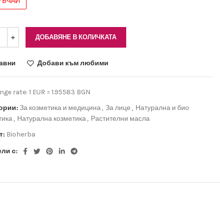
ДОБАВЯНЕ В КОЛИЧКАТА
авни
Добави към любими
ge rate: 1 EUR = 1.95583 BGN
ории:
За козметика и медицина
,
За лице
,
Натурална и био
тика
,
Натурална козметика
,
Растителни масла
т:
Bioherba
ли с: