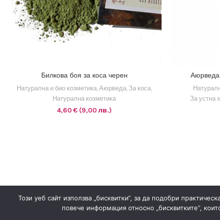
1 EUR = 1.95583 BGN
Билкова боя за коса черен
Аюрведа 
ДОБАВЯНЕ В КОЛИЧКАТА
ДОБ
Натурална и био козметика
,
Аюрведа
,
За коса
,
Натуралн
Натурална козметика
За устна 
4,60
€
(9,00 лв.)
Този уеб сайт използва „бисквитки“, за да подобри практичес
повече информация относно „бисквитките“, които