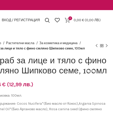
0
ВХОД / РЕГИСТРАЦИЯ
0,00
€
(0,00 ЛВ.)
о
Растителни масла
За козметика и медицина
 за лице и тяло с фино смляно Шипково семе, 100мл
раб за лице и тяло с фино
ляно Шипково семе, 100мл
4
€
(12,99 лв.)
ковка: 100мл.
ържание: Cocos Nucifera*(Био масло от Кокос),Argania Spinosa
nel Oil*(Био Арганово масло), Rosa canina seed (фино смляно