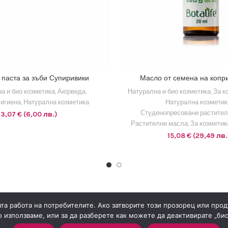
1 EUR = 1.95583 BGN
1 EUR = 1.95583 BGN
паста за зъби Супиривики
Масло от семена на копр
АВЯНЕ В КОЛИЧКАТА
ДОБАВЯНЕ В КОЛИЧ
а и био козметика
,
Аюрведа
,
Натурална и био козметика
,
За к
хигиена
,
Натурална козметика
Натурална козметик
Студенопресовани растите
3,07
€
(6,00 лв.)
Растителни масла
,
За козметик
15,08
€
(29,49 лв.
ката работа на потребителите. Ако затворите този прозорец или про
 използваме, или за да разберете как можете да деактивирате „бис