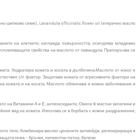
о шипково семе), Lavandula officinalis flower oil (етерично масло
ането на клетките; изглажда повърхността, осигурява младежко
успокояващите свойства на маслото от лавандула. Препоръчва се
жата. Хидратира кожата и косата в дълбочина.Маслото от кокос е
стествен UV фактор. Защитава кожата от агресивните фактори на
на кожата и на косата. Маслото облекчава и кожни заболявания и
гато на Витамини А и Е, антиоксиданти, Омега-6 мастни киселини и
йния вид на кожата. Използва се в борбата с кожни раздразнения,
ялото тяло. Комбинира високо ценените антиейдж, регенериращи и
ащата кожа – бръчки, пигментни петна, белези.