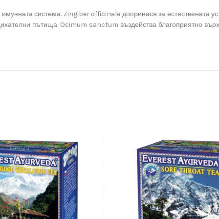
 имунната система. Zingiber officinale допринася за естествената у
 дихателни пътища. Ocimum sanctum въздейства благоприятно върх