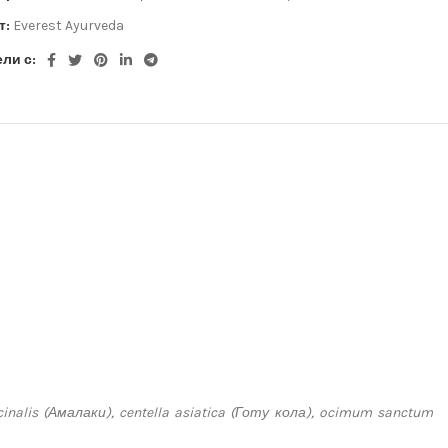
т:
Everest Ayurveda
ли с:
inalis
(
Амалаки
)
, centella asiatica
(
Готу
кола
)
, ocimum sanctum