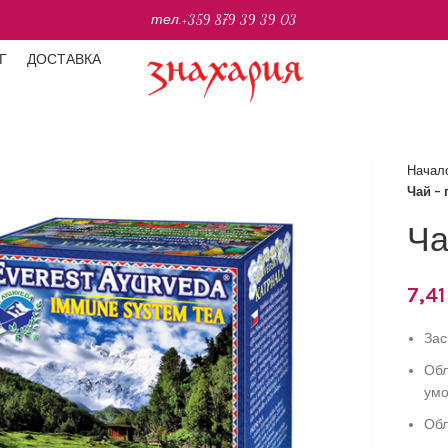
тел.
+359 879 39 39 03
Г
ДОСТАВКА
Начал
Чай – 
Ча
7,4
Зас
Обл
умо
Обл