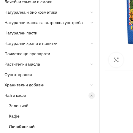
Лечебни тамяни и смоли
Натурална и био козметика
Натурални масла за вътрешна употреба
Натурални пасти
Натурални храни и напитки
Почистващи препарати
Разш
Растителни масла
Фунготерапия
Хранителни добавки
Чай и кафе
Зелен чай
Кафе
Лечебен чай