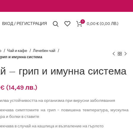
0
ВХОД / РЕГИСТРАЦИЯ
0,00
€
(0,00 ЛВ.)
о
Чай и кафе
Лечебен чай
грип и имунна система
й – грип и имунна система
1
€
(14,49 лв.)
илва устойчивостта на организма при вирусни заболявания
екчава симптомите на грип – повишена температура, мускулна
ра и болки в ставите
екчава в случай на кашлица и възпаление на гърлото