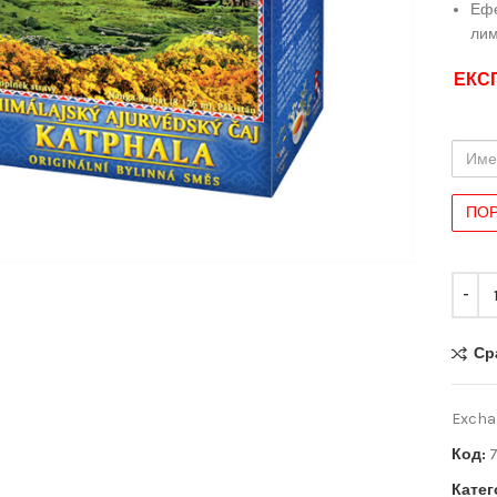
Еф
лим
ЕКС
Име
и
Фами
иряване
Ср
Exchan
Код:
7
Катег