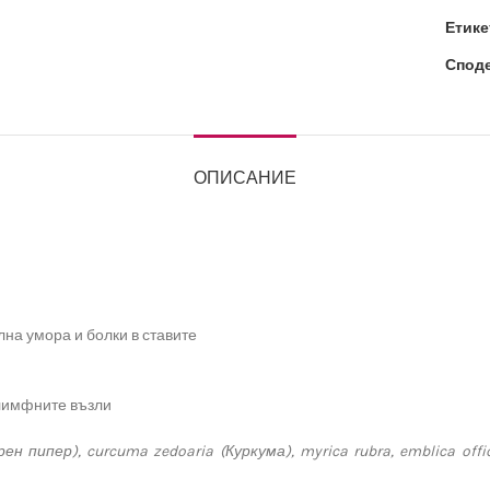
Етике
Споде
ОПИСАНИЕ
на умора и болки в ставите
лимфните възли
рен
пипер
)
, curcuma zedoaria
(
Куркума
)
, myrica rubra, emblica offic