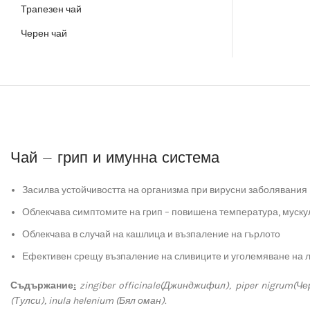
Трапезен чай
Черен чай
Чай – грип и имунна система
Засилва устойчивостта на организма при вирусни заболявания
Облекчава симптомите на грип – повишена температура, мускул
Облекчава в случай на кашлица и възпаление на гърлото
Ефективен срещу възпаление на сливиците и уголемяване на 
Съдържание
:
zingiber officinale
(
Джинджифил
)
, piper nigrum
(
Че
(
Тулси
)
, inula helenium
(
Бял
оман
).