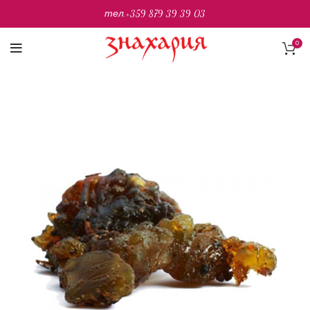
тел.
+359 879 39 39 03
0