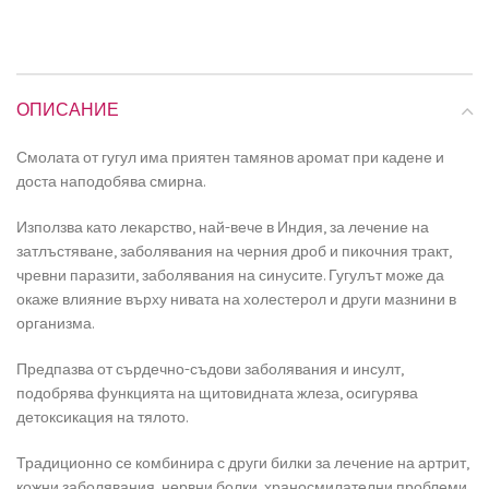
ОПИСАНИЕ
Смолата от гугул има приятен тамянов аромат при кадене и
доста наподобява смирна.
Използва като лекарство, най-вече в Индия, за лечение на
затлъстяване, заболявания на черния дроб и пикочния тракт,
чревни паразити, заболявания на синусите. Гугулът може да
окаже влияние върху нивата на холестерол и други мазнини в
организма.
Предпазва от сърдечно-съдови заболявания и инсулт,
подобрява функцията на щитовидната жлеза, осигурява
детоксикация на тялото.
Традиционно се комбинира с други билки за лечение на артрит,
кожни заболявания, нервни болки, храносмилателни проблеми,