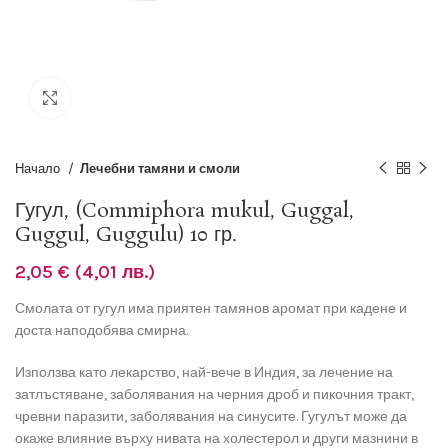
Разширяване
Начало
Лечебни тамяни и смоли
Гугул, (Commiphora mukul, Guggal,
Guggul, Guggulu) 10 гр.
2,05
€
(4,01 лв.)
Смолата от гугул има приятен тамянов аромат при кадене и
доста наподобява смирна.
Използва като лекарство, най-вече в Индия, за лечение на
затлъстяване, заболявания на черния дроб и пикочния тракт,
чревни паразити, заболявания на синусите. Гугулът може да
окаже влияние върху нивата на холестерол и други мазнини в