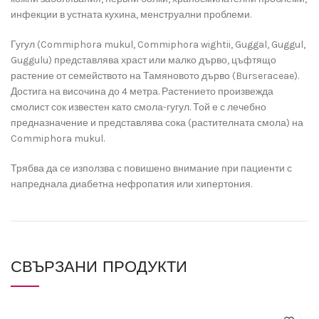
инфекции в устната кухина, менструални проблеми.
Гугул (Commiphora mukul, Commiphora wightii, Guggal, Guggul,
Guggulu) представлява храст или малко дърво, цъфтящо
растение от семейството на Тамяновото дърво (Burseraceae).
Достига на височина до 4 метра. Растението произвежда
смолист сок известен като смола-гугул. Той е с лечебно
предназначение и представлява сока (растителната смола) на
Commiphora mukul.
Трябва да се използва с повишено внимание при пациенти с
напреднала диабетна нефропатия или хипертония.
СВЪРЗАНИ ПРОДУКТИ