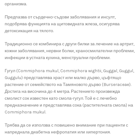
организма.
Предпазва от сърдечно-съдови заболявания и инсулт,
подобрява функцията на щитовидната жлеза, осигурява
детоксикация на тялото.
Традиционно се комбинира с други билки за лечение на артрит,
кожни заболявания, нервни болки, храносмилателни проблеми,
инфекции в устната кухина, менструални проблеми.
Гугул (Commiphora mukul, Commiphora wightii, Guggal, Guggul,
Guggulu) представлява храст или малко дърво, цъфтящо
растение от семейството на Тамяновото дърво (Burseraceae).
Достига на височина до 4 метра. Растението произвежда
смолист сок известен като смола-гугул. Той е с лечебно
предназначение и представлява сока (растителната смола) на
Commiphora mukul.
Трябва да се използва с повишено внимание при пациенти с
напреднала диабетна нефропатия или хипертония.