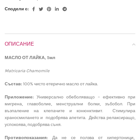
Сподели с:
ОПИСАНИЕ
МАСЛО ОТ ЛАЙКА, 5мл
Matricaria Chamomile
Състав:
100% чисто етерично масло от лайка.
Приложение:
Универсално обеболяващо – ефективно при
мигрена, главоболие, менструални болки, зъбобол. При
възпаление на клепачите и конюнктивит. Стимулира
храносмилането и подобрява апетита. Действа релаксиращо,
успокоява, подобрява съня.
Противопоказания:
Да не се ползва от хипертоници,