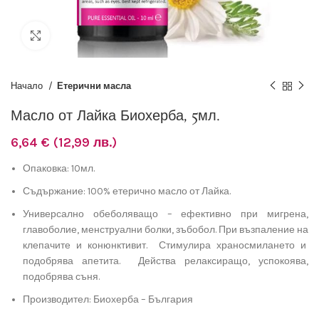
Разширяване
Начало
Етерични масла
Масло от Лайка Биохерба, 5мл.
6,64
€
(12,99 лв.)
Опаковка: 10мл.
Съдържание: 100% етерично масло от Лайка.
Универсално обеболяващо – ефективно при мигрена,
главоболие, менструални болки, зъбобол. При възпаление на
клепачите и конюнктивит. Стимулира храносмилането и
подобрява апетита. Действа релаксиращо, успокоява,
подобрява съня.
Производител: Биохерба – България