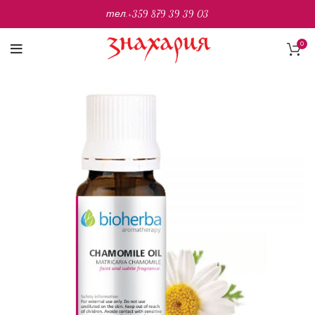
тел.
+359 879 39 39 03
0