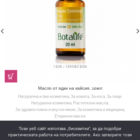
1 EUR = 1.95583 BGN
Масло от ядки на кайсия, 20мл
Натурална и био козметика
,
За кожата
,
За коса
,
За лице
,
Натурална козметика
,
Растителни масла
,
За здравословно и вкусно меню
,
За козметика и медицина
,
Етерични масла
13,29
€
(25,99 лв.)
Този уеб сайт използва „бисквитки“, за да подобри
практическата работа на потребителите. Ако затворите този