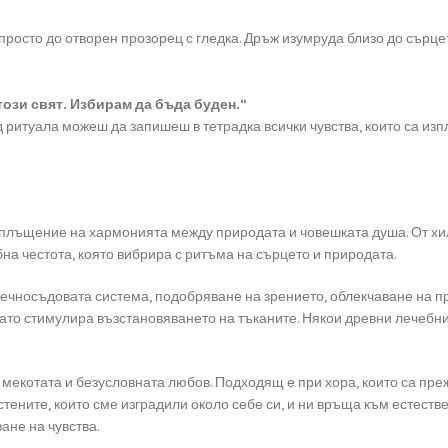
просто до отворен прозорец с гледка. Дръж изумруда близо до сърцет
ози свят. Избирам да бъда буден.“
 ритуала можеш да запишеш в тетрадка всички чувства, които са из
въплъщение на хармонията между природата и човешката душа. От хил
на честота, която вибрира с ритъма на сърцето и природата.
дечносъдовата система, подобряване на зрението, облекчаване на пр
ато стимулира възстановяването на тъканите. Някои древни лечебни
, мекотата и безусловната любов. Подходящ е при хора, които са пр
стените, които сме изградили около себе си, и ни връща към естеств
ане на чувства.