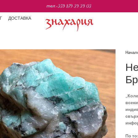
тел.
+359 879 39 39 03
Г
ДОСТАВКА
Начал
Не
Бр
„
Коле
всеки
индив
свърж
инфор
По то