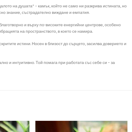
алото на душата“ – камък, който не само ни разкрива истината, но
ясно знание, състрадателно виждане и емпатия.
е благотворно и върху по-високите енергийни центрове, особено
ибрацията на пространството, в което се намира.
 скритите истини. Носен в близост до сърцето, засилва доверието и
лно и интуитивно. Той помага при работата със себе си – за