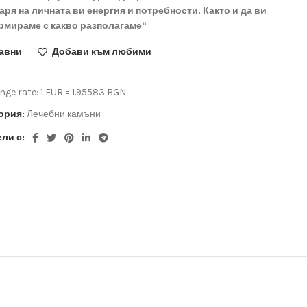
аря на личната ви енергия и потребности. Както и да ви
мираме с какво разполагаме“
авни
Добави към любими
ge rate: 1 EUR = 1.95583 BGN
ория:
Лечебни камъни
ли с: