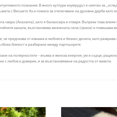
нтуитивното познание. В много култури изумрудът е смятан за „оглед
ъзката с Висшето Аз и помага за отключване на духовни дарби като 
та чакра (
Анахата
), като я балансира и отваря. Въпреки това влия
гийните канали, възстановява жизнената сила (
прана
) и повишава в
се, че предпазва от измама в любовта и бизнес делата, като разкрива
ълбока близост и разбиране между партньорите.
ране на полярностите – мъжка и женска енергия, ум и сърце, рациона
и с любов и доверие, и за възстановяване на радостта от живота.