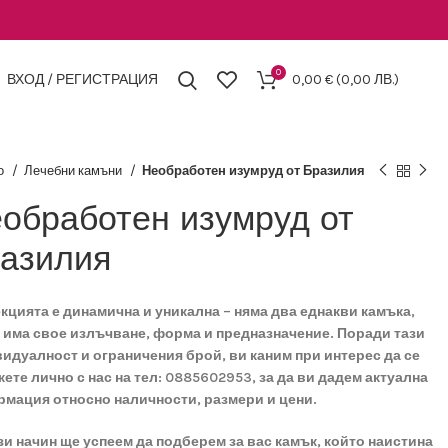
0
ВХОД / РЕГИСТРАЦИЯ
0,00
€
(0,00 ЛВ.)
о
Лечебни камъни
Необработен изумруд от Бразилия
обработен изумруд от
азилия
кцията е динамична и уникална – няма два еднакви камъка,
 има свое излъчване, форма и предназначение. Поради тази
идуалност и ограничения брой, ви каним при интерес да се
ете лично с нас на тел: 0885602953, за да ви дадем актуална
мация относно наличности, размери и цени.
зи начин ще успеем да подберем за вас камък, който наистина