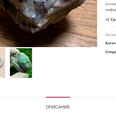
отгов
инфор
Ср
Exchan
иряване
Катег
Споде
ОПИСАНИЕ