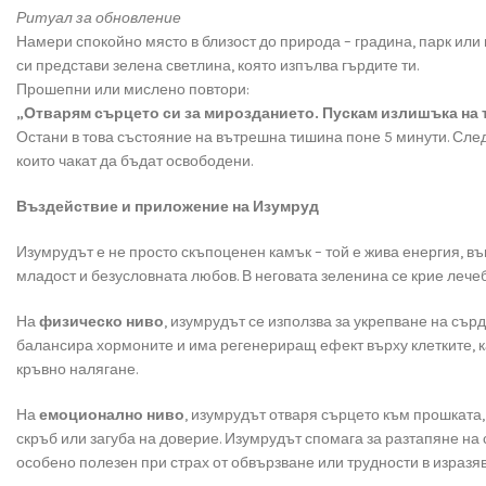
Ритуал за обновление
Намери спокойно място в близост до природа – градина, парк или 
си представи зелена светлина, която изпълва гърдите ти.
Прошепни или мислено повтори:
„Отварям сърцето си за мирозданието. Пускам излишъка на т
Остани в това състояние на вътрешна тишина поне 5 минути. След
които чакат да бъдат освободени.
Въздействие и приложение на Изумруд
Изумрудът е не просто скъпоценен камък – той е жива енергия, 
младост и безусловната любов. В неговата зеленина се крие лечеб
На
физическо ниво
, изумрудът се използва за укрепване на сър
балансира хормоните и има регенериращ ефект върху клетките, к
кръвно налягане.
На
емоционално ниво
, изумрудът отваря сърцето към прошката
скръб или загуба на доверие. Изумрудът спомага за разтапяне на 
особено полезен при страх от обвързване или трудности в изразяв