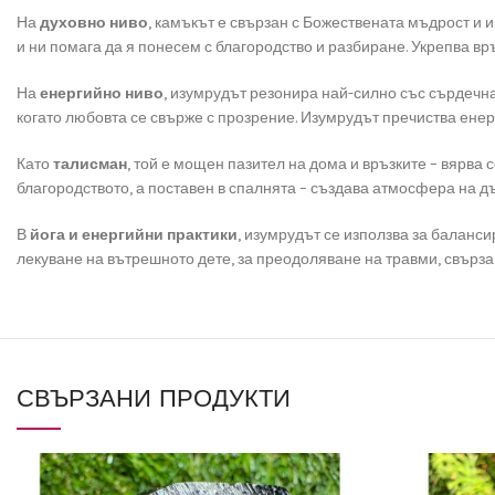
На
духовно ниво
, камъкът е свързан с Божествената мъдрост и и
и ни помага да я понесем с благородство и разбиране. Укрепва вр
На
енергийно ниво
, изумрудът резонира най-силно със сърдечна
когато любовта се свърже с прозрение. Изумрудът пречиства енер
Като
талисман
, той е мощен пазител на дома и връзките – вярва 
благородството, а поставен в спалнята – създава атмосфера на д
В
йога и енергийни практики
, изумрудът се използва за баланси
лекуване на вътрешното дете, за преодоляване на травми, свързан
СВЪРЗАНИ ПРОДУКТИ