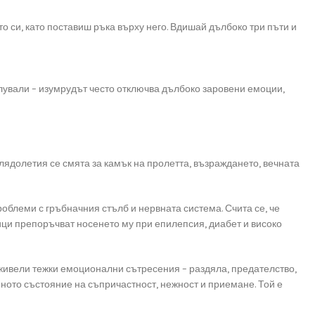
о си, като поставиш ръка върху него. Вдишай дълбоко три пъти и
плували – изумрудът често отключва дълбоко заровени емоции,
ядолетия се смята за камък на пролетта, възраждането, вечната
облеми с гръбначния стълб и нервната система. Счита се, че
ци препоръчват носенето му при епилепсия, диабет и високо
еживели тежки емоционални сътресения – раздяла, предателство,
еното състояние на съпричастност, нежност и приемане. Той е