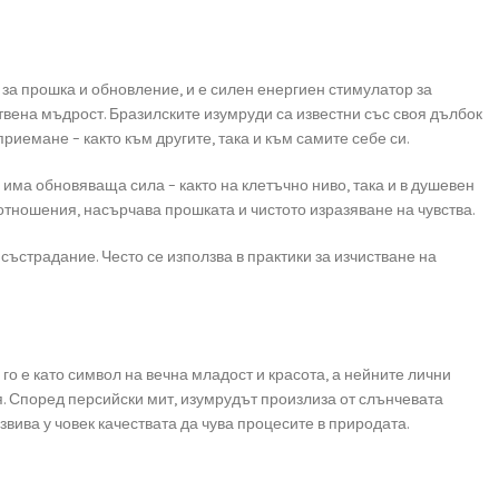
за прошка и обновление, и е силен енергиен стимулатор за
твена мъдрост. Бразилските изумруди са известни със своя дълбок
риемане – както към другите, така и към самите себе си.
има обновяваща сила – както на клетъчно ниво, така и в душевен
тношения, насърчава прошката и чистото изразяване на чувства.
ъстрадание. Често се използва в практики за изчистване на
го е като символ на вечна младост и красота, а нейните лични
я. Според персийски мит, изумрудът произлиза от слънчевата
звива у човек качествата да чува процесите в природата.