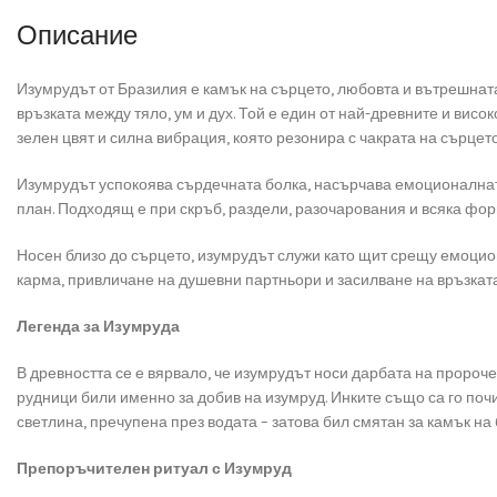
Описание
Изумрудът от Бразилия е камък на сърцето, любовта и вътрешнат
връзката между тяло, ум и дух. Той е един от най-древните и ви
зелен цвят и силна вибрация, която резонира с чакрата на сърцето
Изумрудът успокоява сърдечната болка, насърчава емоционалната 
план. Подходящ е при скръб, раздели, разочарования и всяка фо
Носен близо до сърцето, изумрудът служи като щит срещу емоцион
карма, привличане на душевни партньори и засилване на връзката
Легенда за Изумруда
В древността се е вярвало, че изумрудът носи дарбата на пророче
рудници били именно за добив на изумруд. Инките също са го поч
светлина, пречупена през водата – затова бил смятан за камък на
Препоръчителен ритуал с Изумруд