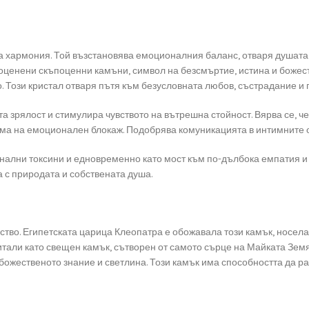
а хармония. Той възстановява емоционалния баланс, отваря душата 
сокоценени скъпоценни камъни, символ на безсмъртие, истина и божес
. Този кристал отваря пътя към безусловната любов, състрадание и п
зрялост и стимулира чувството на вътрешна стойност. Вярва се, че 
рма на емоционален блокаж. Подобрява комуникацията в интимните о
ални токсини и едновременно като мост към по-дълбока емпатия и с
 с природата и собствената душа.
ство. Египетската царица Клеопатра е обожавала този камък, носела 
итали като свещен камък, сътворен от самото сърце на Майката Зем
 божественото знание и светлина. Този камък има способността да ра