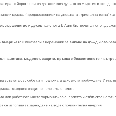
равиран с йероглифи, за да защитава душата на мъртвия в отвъднот
нински кристал(предшественици на днешната „кристална топка“) за
съвършенство и духовна яснота
. В Азия бил почитан като „драко
а Америка
го използвали в церемонии за
викане на дъжд и свързв
ол наистина, мъдрост, защита, връзка с божественото
и
вътре
а връзката със себе си и подпомага духовното пробуждане. Изчиства
ристал създават защитно поле около тялото.
ма или работното място хармонизира енергията и отблъсква негатив
а се използва за зареждане на вода с положителна енергия.