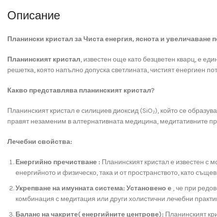
Описание
Планински кристал за Чиста енергия, яснота и увеличаване 
Планинският кристал
, известен още като безцветен кварц, е ед
решетка, която напълно допуска светлината, чистият енергиен поте
Какво представлява планинският кристал?
Планинският кристал е силициев диоксид (SiO₂), който се образув
правят незаменим в алтернативната медицина, медитативните пра
Лечебни свойства:
Енергийно пречистване :
Планинският кристал е известен с м
енергийното и физическо, така и от пространството, като същ
Укрепване на имунната система: Установено е
, че при редо
комбинация с медитация или други холистични лечебни практик
Баланс на чакрите( енергийните центрове):
Планинският кри