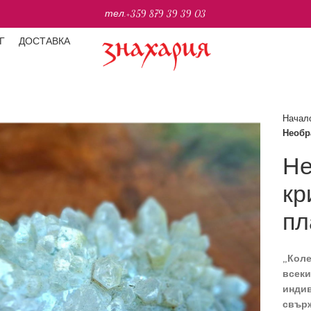
тел.
+359 879 39 39 03
Г
ДОСТАВКА
Начал
Необр
Не
кр
пл
„
Коле
всеки
индив
свърж