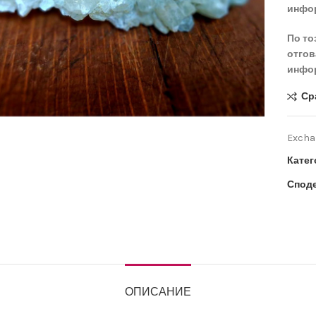
инфор
По то
отгов
инфор
Ср
иряване
Exchan
Катег
Споде
ОПИСАНИЕ