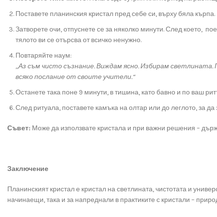
Поставете планинския кристал пред себе си, върху бяла кърпа.
Затворете очи, отпуснете се за няколко минути. След което, по
тялото ви се отърсва от всичко ненужно.
Повтаряйте наум:
„Аз съм чисто съзнание. Виждам ясно. Избирам светлината. 
всяко послание от своите учители.“
Останете така поне 9 минути, в тишина, като бавно и по ваш ри
След ритуала, поставете камъка на олтар или до леглото, за да
Съвет:
Може да използвате кристала и при важни решения – държей
Заключение
Планинският кристал е кристал на светлината, чистотата и униве
начинаещи, така и за напреднали в практиките с кристали – природ