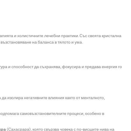
рапията и холистичните лечебни практики. Със своята кристална
а възстановяване на баланса в тялото и ума.
ктура и способност да съхранява, фокусира и предава енергия го
 да изолира негативните влияния както от менталното,
й подпомага самовъзстановителните процеси, особено в
кра
(Сахасрара), която свързва човека с по-висшите нива на