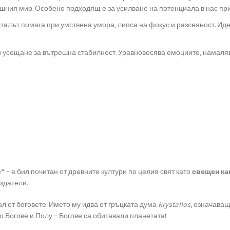
ешния мир. Особено подходящ е за усилване на потенциала в нас при
талът помага при умствена умора, липса на фокус и разсеяност. Идеал
 усещане за вътрешна стабилност. Уравновесява емоциите, намаляв
е“
– е бил почитан от древните култури по целия свят като
свещен ка
здатели.
ал от боговете. Името му идва от гръцката дума
krystallos
, означава
о Богове и Полу – Богове са обитавали планетата!