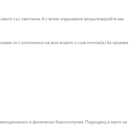
ълвате със светлина. А с всяко издишване визуализирайте как
звам се с източника на моя живот и съм готов(а) да приема
, емоционално и физическо благополучие. Подходящ е както за