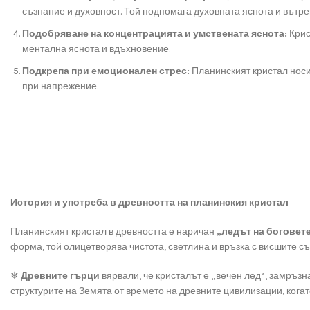
съзнание и духовност. Той подпомага духовната яснота и вътр
Подобряване на концентрацията и умствената яснота:
Крис
ментална яснота и вдъхновение.
Подкрепа при емоционален стрес:
Планинският кристал носи
при напрежение.
История и употреба в древността на планинския кристал
Планинският кристал в древността е наричан
„ледът на боговет
форма, той олицетворява чистота, светлина и връзка с висшите съ
❄
Древните гърци
вярвали, че кристалът е „вечен лед“, замръзн
структурите на Земята от времето на древните цивилизации, когат