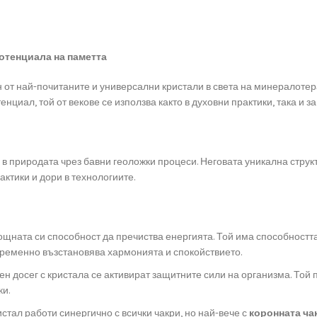
потенциала на паметта
ин от най-почитаните и универсални кристали в света на минералоте
нциал, той от векове се използва както в духовни практики, така и з
а в природата чрез бавни геоложки процеси. Неговата уникална стру
ктики и дори в технологиите.
ощната си способност да пречиства енергията. Той има способността
евременно възстановява хармонията и спокойствието.
вен досег с кристала се активират защитните сили на организма. То
и.
стал работи синергично с всички чакри, но най-вече с
коронната ча