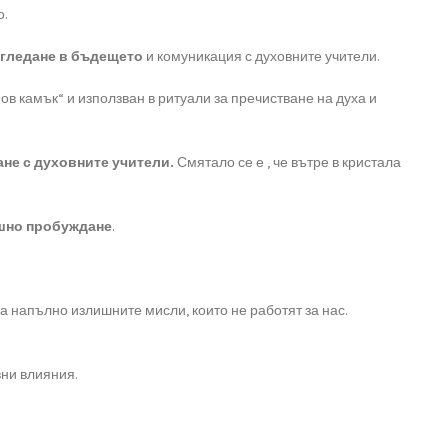
о.
гледане в бъдещето
и комуникация с духовните учители.
нов камък“ и използван в ритуали за пречистване на духа и
ане с духовните учители.
Смятало се е , че вътре в кристала
шно пробуждане
.
 напълно излишните мисли, които не работят за нас.
ни влияния.