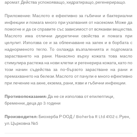
аромат. Действа успокояващо, хидратиращо, регенериращо.
Приложение: Маслото е ефективно за гъбични и бактериални
инфекции и помага много при ухапвания от насекоми. Може да
помогне и да се справите със зависимост от всякакви вещества.
Маслото има отлични диуретични свойства и помага при
целулит. Използва се и за облекчаване на запек и в борбата с
наднорменото тегло. То охлажда възпаленията и подпомага
зарастването на рани. Нанасяно върху кожата това масло
стимулира растежа на нови клетки и регенерира кожата, като по
този начин съдейства за по-бързото зарастване на рани и
премахването на белези. Маслото от пачули е много ефективно
при лечение на акне, екзема, рани, язви и гъбични инфекции.
Противопоказания:
Да не се използва от епилептици,
бременни, деца до 3 години
Производител:
Биохерба Р ООД / Bioherba R Ltd 4102 с. Руен,
ул. Църковна №5