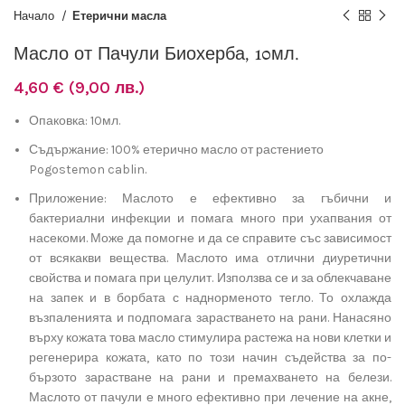
Начало
Етерични масла
Масло от Пачули Биохерба, 10мл.
4,60
€
(9,00 лв.)
Опаковка: 10мл.
Съдържание: 100% етерично масло от растението
Pogostemon cablin.
Приложение: Маслото е ефективно за гъбични и
бактериални инфекции и помага много при ухапвания от
насекоми. Може да помогне и да се справите със зависимост
от всякакви вещества. Маслото има отлични диуретични
свойства и помага при целулит. Използва се и за облекчаване
на запек и в борбата с наднорменото тегло. То охлажда
възпаленията и подпомага зарастването на рани. Нанасяно
върху кожата това масло стимулира растежа на нови клетки и
регенерира кожата, като по този начин съдейства за по-
бързото зарастване на рани и премахването на белези.
Маслото от пачули е много ефективно при лечение на акне,