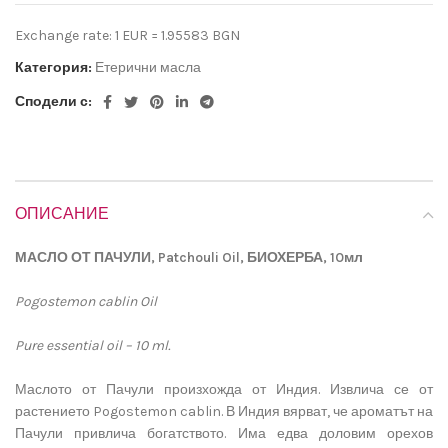
Exchange rate: 1 EUR = 1.95583 BGN
Категория:
Етерични масла
Сподели с:
ОПИСАНИЕ
МАСЛО ОТ ПАЧУЛИ, Patchouli Oil, БИОХЕРБА, 10мл
Pogostemon cablin Oil
Pure essential oil – 10 ml.
Маслото от Пачули произхожда от Индия. Извлича се от
растението Pogostemon cablin. В Индия вярват, че ароматът на
Пачули привлича богатството. Има едва доловим орехов