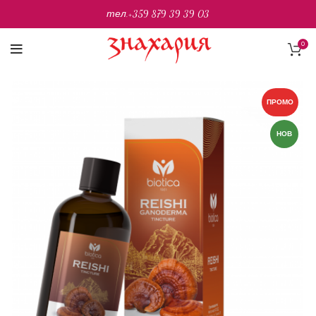
тел.
+359 879 39 39 03
0
ПРОМО
НОВ