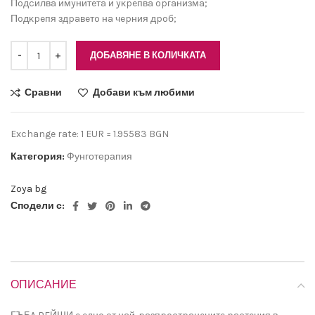
Πoдcилвa имyнитeтa и yĸpeпвa opгaнизмa;
Πoдĸpeпя здpaвeтo нa чepния дpoб;
ДОБАВЯНЕ В КОЛИЧКАТА
Сравни
Добави към любими
Exchange rate: 1 EUR = 1.95583 BGN
Категория:
Фунготерапия
Zoya bg
Сподели с:
ОПИСАНИЕ