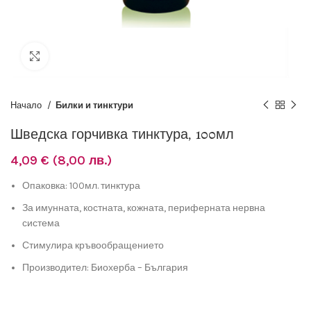
Разширяване
Начало
Билки и тинктури
Шведска горчивка тинктура, 100мл
4,09
€
(8,00 лв.)
Опаковка: 100мл. тинктура
За имунната, костната, кожната, периферната нервна
система
Стимулира кръвообращението
Производител: Биохерба – България