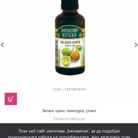
1 EUR = 1.95583 BGN
Зелен орех тинктура, 50мл
Билки и тинктури
5,11
€
(9,99 лв.)
Този уеб сайт използва „бисквитки“, за да подобри
практическата работа на потребителите. Ако затворите този