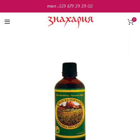
тел.
+359 879 39 39 03
0