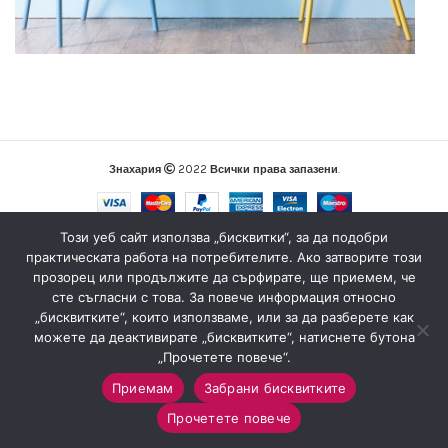
Знахария
2022
Всички права запазени
.
Този уеб сайт използва „бисквитки“, за да подобри
практическата работа на потребителите. Ако затворите този
прозорец или продължите да сърфирате, ще приемем, че
сте съгласни с това. За повече информация относно
„бисквитките“, които използваме, или за да разберете как
можете да деактивирате „бисквитките“, натиснете бутона
„Прочетете повече“.
Приемам
Забрани бисквитките
0
Прочетете повече
Магазин
Sidebar
Любими
Количка
Моят профил