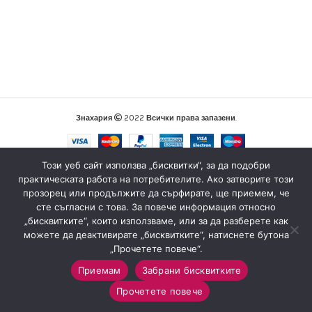
Знахария
2022
Всички права запазени
.
Този уеб сайт използва „бисквитки“, за да подобри
практическата работа на потребителите. Ако затворите този
прозорец или продължите да сърфирате, ще приемем, че
сте съгласни с това. За повече информация относно
„бисквитките“, които използваме, или за да разберете как
можете да деактивирате „бисквитките“, натиснете бутона
„Прочетете повече“.
Приемам
Забрани бисквитките
0
Прочетете повече
Магазин
Sidebar
Любими
Количка
Моят профил