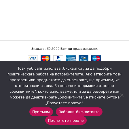
Знахария
2022
Всички права запазени
.
Този уеб сайт използва „бисквитки“, за да подобри
практическата работа на потребителите. Ако затворите този
прозорец или продължите да сърфирате, ще приемем, че
сте съгласни с това. За повече информация относно
„бисквитките“, които използваме, или за да разберете как
можете да деактивирате „бисквитките“, натиснете бутона
„Прочетете повече“.
Приемам
Забрани бисквитките
0
Прочетете повече
Магазин
Sidebar
Любими
Количка
Моят профил