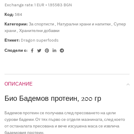
Exchange rate: 1 EUR = 1.95583 BGN
Код:
584
Категории:
За спортисти
,
Натурални храни и напитки
,
Супер
храни
,
Хранителни добавки
Етикет:
Dragon superfoods
Сподели с:
ОПИСАНИЕ
Био Бадемов протеин, 200 гр
Бадемов протеин се получава след пресоването на цели
сурови бадеми. От тях първо се отделя мазнината, след което
от останалата пресована и вече изсушена маса се извлича
бадемовия протеин.