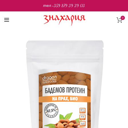
тел.
+359 879 39 39 03
0