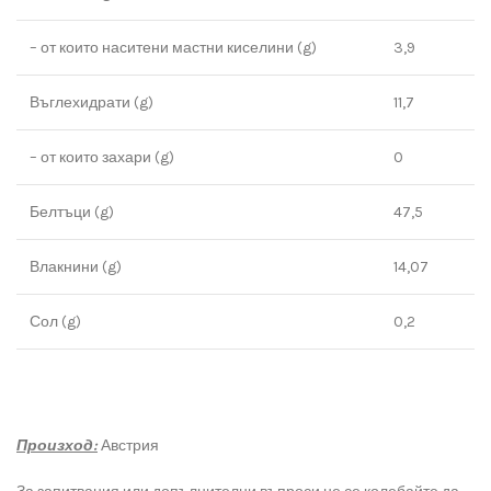
– от които наситени мастни киселини (g)
3,9
Въглехидрати (g)
11,7
– от които захари (g)
0
Белтъци (g)
47,5
Влакнини (g)
14,07
Сол (g)
0,2
Произход:
Австрия