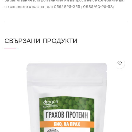
За запитвания или допълнителни въпроси не се колебайте да
се свържете с нас на тел.: 056/ 825-355 ; 0885/60-29-53;
СВЪРЗАНИ ПРОДУКТИ