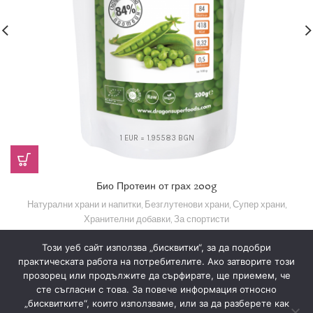
1 EUR = 1.95583 BGN
Био Протеин от грах 200g
Натурални храни и напитки
,
Безглутенови храни
,
Супер храни
,
Хранителни добавки
,
За спортисти
7,15
€
(13,98 лв.)
Този уеб сайт използва „бисквитки“, за да подобри
практическата работа на потребителите. Ако затворите този
прозорец или продължите да сърфирате, ще приемем, че
сте съгласни с това. За повече информация относно
„бисквитките“, които използваме, или за да разберете как
Знахария
2022
Всички права запазени
.