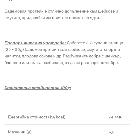
Бадемовия протеин е отлично допълнение към шейкове и
смутита, придавайки им приятен аромат на ядки.
Препоръчителна употреба:
Добавете 2-3 супени лъжици
(25 – 30g) бадемов протеин към шейкове, смутита, спортни
напитки, плодови сокове и др. Разбъркайте добре с шейкър,
блендер или тел за разбиване, за да се разтвори по-добре.
Хранителна стойност за 100g:
Енергийна стойност (kJ/kcal)
1741/416
Мазнини (g)
16,8