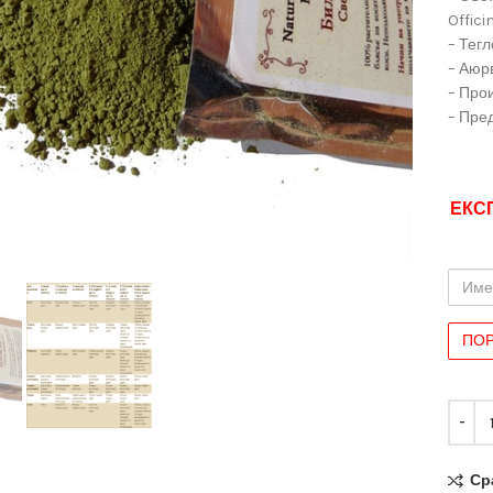
Offici
– Тегло
– Аюр
– Прои
– Пре
ЕКС
иряване
Име
и
Фами
Ср