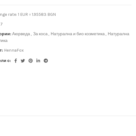
ge rate: 1 EUR = 1.95583 BGN
17
ории:
Аюрведа
,
За коса
,
Натурална и био козметика
,
Натурална
тика
т:
HennaFox
ли с: