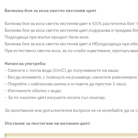
Билкова боя за коса светло кестеняв цвят
Билкова боя за коса светло кестеняв цвят е 100% растителна боя ‘т
Билкова боя за коса светло кестеняв цвят,подхранва и придава бля
Подходяща при малък процент бели коси.
Билкова боя за коса светло кестеняв цвят е НЕподходяща при обе
При естествено светла коса, за по-слабо оцветяване, препоръчва
Начин на употреба:
– Смесете с топла вода (50ºС) до получаването на каша;
– Без да изчаквате, с помощта на ръкавици, нанесете равномерно 
– Покрийте с найлонова шапка и оставете да престои 3 часа;
– Изплакнете обилно с вода;
– За по-наситен цвят изсушете косата със сешоар;
За запитвания или допълнителни въпроси не се колебайте да се св
Упътване за постигане на желания цвят: