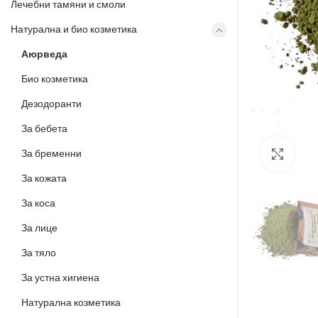
Лечебни тамяни и смоли
Натурална и био козметика
Аюрведа
Био козметика
Дезодоранти
За бебета
За бременни
Разш
За кожата
За коса
За лице
За тяло
За устна хигиена
Натурална козметика