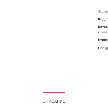
Exchan
Код:
1
Катег
козме
Етике
Споде
ОПИСАНИЕ