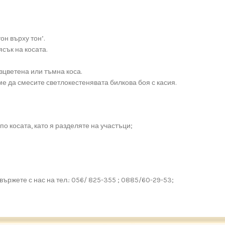
он върху тон’.
сък на косата.
зцветена или тъмна коса.
ме да смесите светлокестенявата билкова боя с касия.
по косата, като я разделяте на участъци;
ържете с нас на тел.: 056/ 825-355 ; 0885/60-29-53;