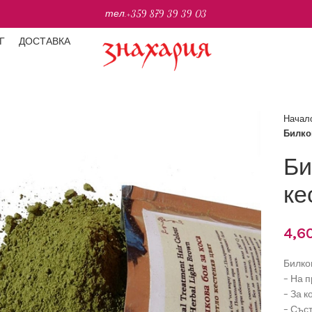
тел.
+359 879 39 39 03
Г
ДОСТАВКА
Начал
Билков
Би
ке
4,6
Билков
– На п
– За к
– Съст