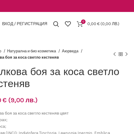
0
ВХОД / РЕГИСТРАЦИЯ
0,00
€
(0,00 ЛВ.)
о
Натурална и био козметика
Аюрведа
а боя за коса светло кестеняв
лкова боя за коса светло
стеняв
0
€
(9,00 лв.)
а боя за коса светло кестеняв цвят
рах;
оса;
ав (INCI): Indigofera Tinctoria, Lawsonia Inermis, Emblica