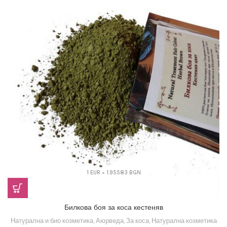
1 EUR = 1.95583 BGN
Билкова боя за коса кестеняв
Натурална и био козметика
,
Аюрведа
,
За коса
,
Натурална козметика