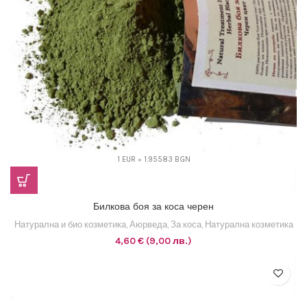
1 EUR = 1.95583 BGN
Билкова боя за коса черен
Натурална и био козметика
,
Аюрведа
,
За коса
,
Натурална козметика
4,60
€
(9,00 лв.)