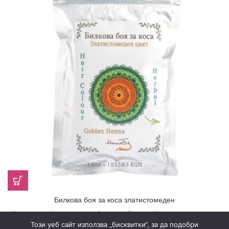
1 EUR = 1.95583 BGN
Билкова боя за коса златистомеден
Натурална и био козметика
,
Аюрведа
,
За коса
,
Натурална козметика
Този уеб сайт използва „бисквитки“, за да подобри
4,60
€
(9,00 лв.)