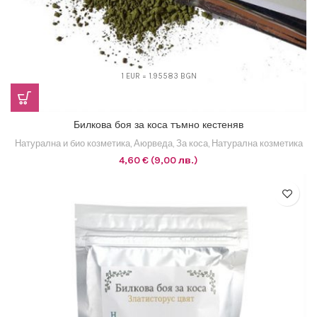
1 EUR = 1.95583 BGN
Билкова боя за коса тъмно кестеняв
Натурална и био козметика
,
Аюрведа
,
За коса
,
Натурална козметика
4,60
€
(9,00 лв.)