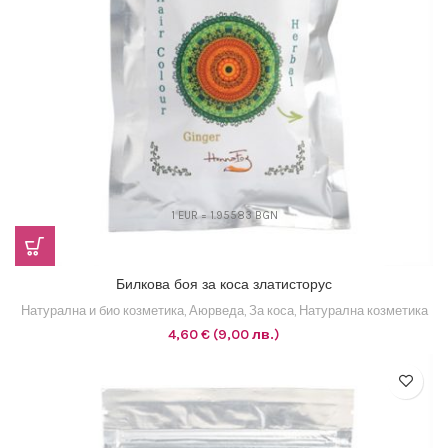
1 EUR = 1.95583 BGN
Билкова боя за коса златисторус
Натурална и био козметика
,
Аюрведа
,
За коса
,
Натурална козметика
4,60
€
(9,00 лв.)