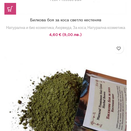
Билкова боя за коса светло кестеняв
Натурална и био козметика
,
Аюрведа
,
За коса
,
Натурална козметика
4,60
€
(9,00 лв.)