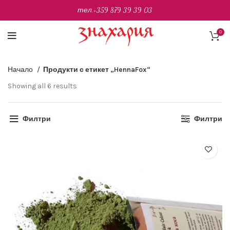
тел.
+359 879 39 39 03
0
Начало
Продукти с етикет „HennaFox“
Sorted
Showing all 6 results
by
latest
Филтри
Филтри