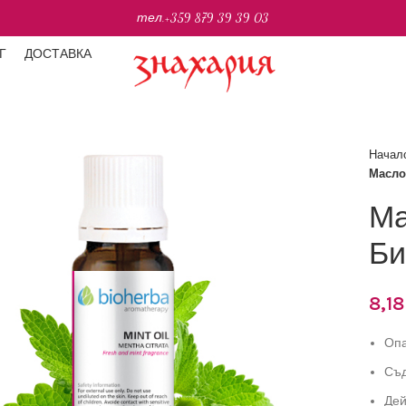
тел.
+359 879 39 39 03
Г
ДОСТАВКА
Начал
Масло
Ма
Би
8,1
Опа
Съд
Дей