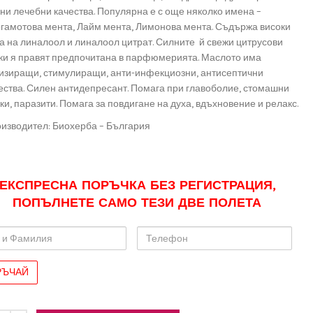
ни лечебни качества. Популярна е с още няколко имена –
гамотова мента, Лайм мента, Лимонова мента. Съдържа високи
а на линалоол и линалоол цитрат. Силните й свежи цитрусови
ки я правят предпочитана в парфюмерията. Маслото има
изиращи, стимулиращи, анти-инфекциозни, антисептични
ества. Силен антидепресант. Помага при главоболие, стомашни
ки, паразити. Помага за повдигане на духа, вдъхновение и релакс.
изводител: Биохерба – България
ЕКСПРЕСНА ПОРЪЧКА БЕЗ РЕГИСТРАЦИЯ,
ПОПЪЛНЕТЕ САМО ТЕЗИ ДВЕ ПОЛЕТА
Телефон
лия