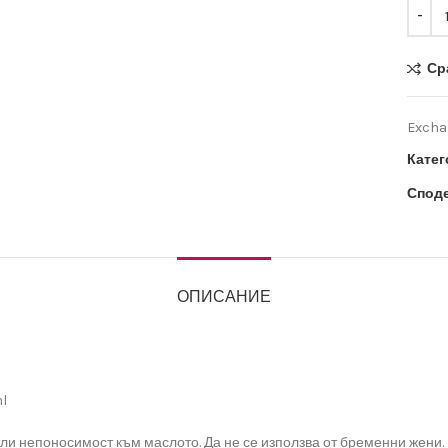
Ср
Exchan
Катег
Споде
ОПИСАНИЕ
ml
или непоносимост към маслото. Да не се използва от бременни жени.