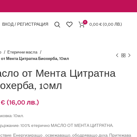
0
ВХОД / РЕГИСТРАЦИЯ
0,00
€
(0,00 ЛВ.)
о
Етерични масла
 от Мента Цитратна Биохерба, 10мл
сло от Мента Цитратна
охерба, 10мл
8
€
(16,00 лв.)
ковка: 10мл.
ържание: 100% етерично МАСЛО ОТ МЕНТА ЦИТРАТНА.
ствие: Енергизиращо , освежаващо, ободряващо духа. Притежава