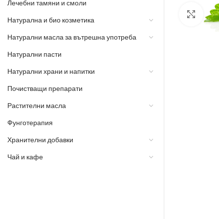
Лечебни тамяни и смоли
Разш
Натурална и био козметика
Натурални масла за вътрешна употреба
Натурални пасти
Натурални храни и напитки
Почистващи препарати
Растителни масла
Фунготерапия
Хранителни добавки
Чай и кафе