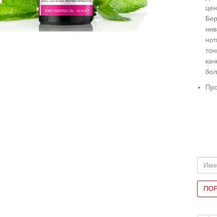
цен
иряване
Бер
нив
нот
тон
кач
бол
Про
Име
и
Фами