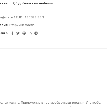
авни
Добави към любими
ge rate: 1 EUR = 1.95583 BGN
ория:
Етерични масла
ли с:
ранва кожата. Приложение в противобръчкови терапии. Употреба: