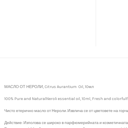
МАСЛО ОТ НЕРОЛИ, Citrus Aurantium Oil, 10мл
100% Pure and NaturalNeroli essential oil, 10ml, Fresh and colorful
Чисто етерично масло от Нероли. Извлича се от цветовете на горч
Действие: Използва се широко в парфюмерийната и козметичната 