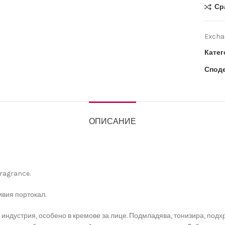
Ср
Exchan
Катег
Споде
ОПИСАНИЕ
fragrance.
ивия портокал.
индустрия, особено в кремове за лице. Подмладява, тонизира, подх