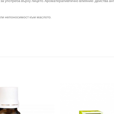
40 за употреба върху лицето. Ароматерапивтично влияние: Действа 
 или непоносимост към маслото.