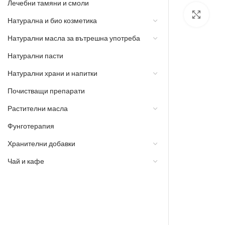
Лечебни тамяни и смоли
Разш
Натурална и био козметика
Натурални масла за вътрешна употреба
Натурални пасти
Натурални храни и напитки
Почистващи препарати
Растителни масла
Фунготерапия
Хранителни добавки
Чай и кафе