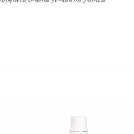
антидепресивно, успокояващо и помага срещу безсъние.