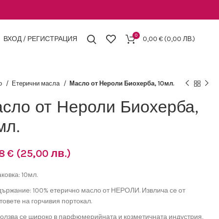
0
ВХОД / РЕГИСТРАЦИЯ
0,00
€
(0,00 ЛВ.)
о
Етерични масла
Масло от Нероли Биохерба, 10мл.
сло от Нероли Биохерба,
мл.
78
€
(25,00 лв.)
ковка: 10мл.
ържание: 100% етерично масло от НЕРОЛИ. Извлича се от
товете на горчивия портокал.
олзва се широко в парфюмерийната и козметичната индустрия,