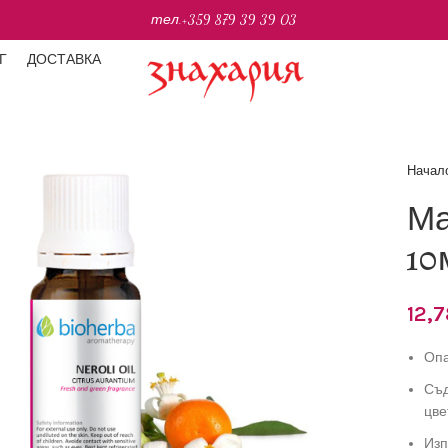
тел.
+359 879 39 39 03
Г
ДОСТАВКА
Начал
Ма
10
12,
Опа
Съд
цве
Изп