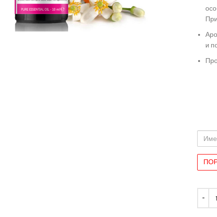
осо
иряване
При
Аро
и п
Про
Име
и
Фами