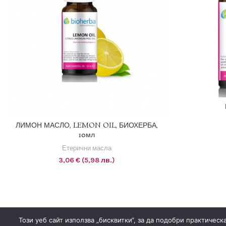
ДОБ
1 EUR = 1.95583 BGN
ЛИМОН МАСЛО, LEMON OIL, БИОХЕРБА,
10мл
ДОБАВЯНЕ В КОЛИЧКАТА
Етерични масла
3,06
€
(5,98 лв.)
Този уеб сайт използва „бисквитки“, за да подобри практичес