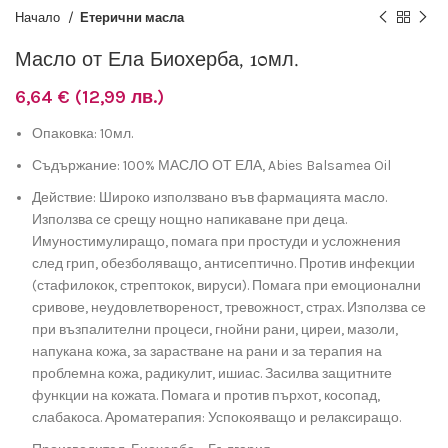
Начало
Етерични масла
Масло от Ела Биохерба, 10мл.
6,64
€
(12,99 лв.)
Опаковка: 10мл.
Съдържание: 100% МАСЛО ОТ ЕЛА, Abies Balsamea Oil
Действие: Широко използвано във фармацията масло.
Използва се срещу нощно напикаване при деца.
Имуностимулиращо, помага при простуди и усложнения
след грип, обезболяващо, антисептично. Против инфекции
(стафилокок, стрептокок, вируси). Помага при емоционални
сривове, неудовлетвореност, тревожност, страх. Използва се
при възпалителни процеси, гнойни рани, циреи, мазоли,
напукана кожа, за зарастване на рани и за терапия на
проблемна кожа, радикулит, ишиас. Засилва защитните
функции на кожата. Помага и против пърхот, косопад,
слабакоса. Ароматерапия: Успокояващо и релаксиращо.