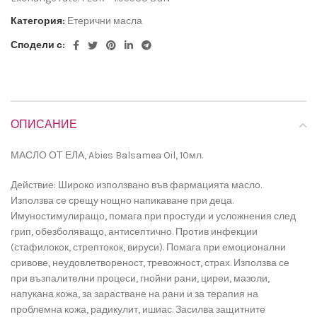
Категория:
Етерични масла
Сподели с:
ОПИСАНИЕ
МАСЛО ОТ ЕЛА, Abies Balsamea Oil, 10мл.
Действие: Широко използвано във фармацията масло.
Използва се срещу нощно напикаване при деца.
Имуностимулиращо, помага при простуди и усложнения след
грип, обезболяващо, антисептично. Против инфекции
(стафилокок, стрептокок, вируси). Помага при емоционални
сривове, неудовлетвореност, тревожност, страх. Използва се
при възпалителни процеси, гнойни рани, циреи, мазоли,
напукана кожа, за зарастване на рани и за терапия на
проблемна кожа, радикулит, ишиас. Засилва защитните