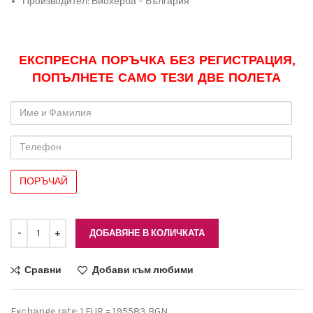
Производител: Биохерба – България
ЕКСПРЕСНА ПОРЪЧКА БЕЗ РЕГИСТРАЦИЯ,
ПОПЪЛНЕТЕ САМО ТЕЗИ ДВЕ ПОЛЕТА
Име
и
Фамилия
Телефон
ДОБАВЯНЕ В КОЛИЧКАТА
Сравни
Добави към любими
Exchange rate: 1 EUR = 1.95583 BGN