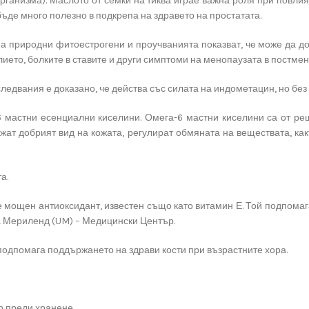
организма). Маслото от семки на тиква играе важна роля при повл
бъде много полезно в подкрепа на здравето на простатата.
 на природни фитоестрогени и проучванията показват, че може да д
ето, болките в ставите и други симптоми на менопаузата в постмен
едвания е доказано, че действа със силата на индометацин, но без
6 мастни есенциални киселини. Омега-6 мастни киселини са от р
жат добрият вид на кожата, регулират обмяната на веществата, как
а.
е мощен антиоксидант, известен също като витамин Е. Той подпомага
а Мериленд (UM) – Медицински Център.
 подпомага поддържането на здрави кости при възрастните хора.
р преди хранене.