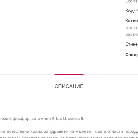
Exchan
Код:
7
Катег
и нокт
расти
Етике
Споде
ОПИСАНИЕ
незий, фосфор, витамини К, Е и В, омега 6.
на естествена храна за здравето на мъжете. Това е отчасти порад