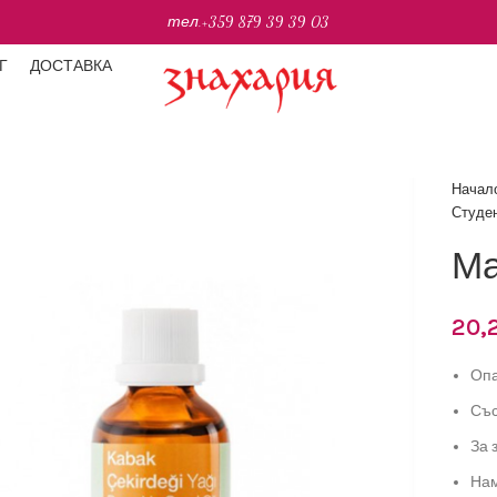
тел.
+359 879 39 39 03
Г
ДОСТАВКА
Начал
Студе
Ма
20,
Опа
Със
За 
Нам