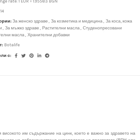
ge rate: 1 EUR = 1.95583 BGN
14
ории:
За женско здраве
,
За козметика и медицина
,
За коса, кожа
и
,
За мъжко здраве
,
Растителни масла
,
Студенопресовани
телни масла
,
Хранителни добавки
т:
Botalife
ли с:
и високото им съдържание на цинк, което е важно за здравето на