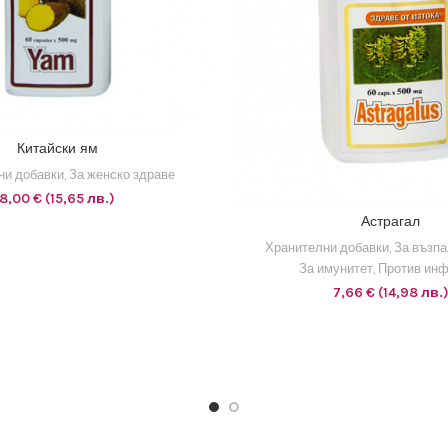
1 EUR = 1.95583 BGN
Китайски ям
АВЯНЕ В КОЛИЧКАТА
ни добавки
,
За женско здраве
8,00
€
(15,65 лв.)
1 EUR = 1.95583 BGN
Астрагал
ДОБАВЯНЕ В КОЛИЧ
Хранителни добавки
,
За възпа
За имунитет
,
Против инф
7,66
€
(14,98 лв.