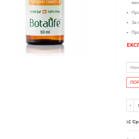
мен
Про
За 
Про
ЕКС
иряване
Име
и
Фами
Ср