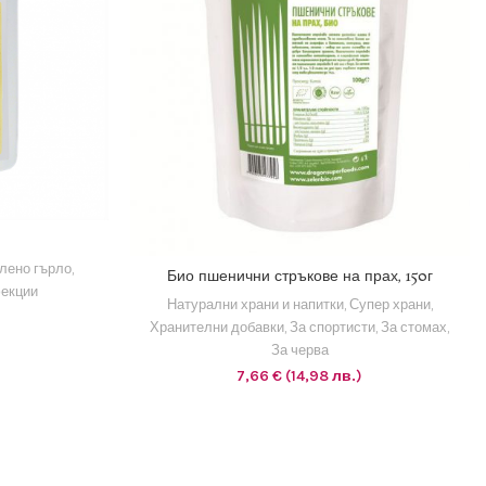
КАТА
лено гърло
,
1 EUR = 1.95583 BGN
Био пшенични стръкове на прах, 150г
екции
ДОБАВЯНЕ В КОЛИЧКАТА
Натурални храни и напитки
,
Супер храни
,
)
Хранителни добавки
,
За спортисти
,
За стомах
,
За черва
7,66
€
(14,98 лв.)