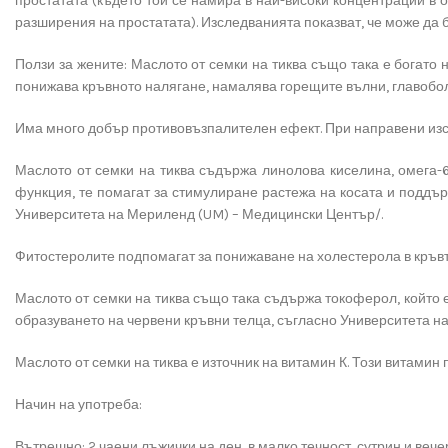
простатата (където той се намира в най-високи концентрации в 
разширения на простатата). Изследванията показват, че може да 
Ползи за жените: Маслото от семки на тиква също така е богато
понижава кръвното налягане, намалява горещите вълни, главоболи
Има много добър противовъзпалителен ефект. При направени изсл
Маслото от семки на тиква съдържа линолова киселина, омега-
функция, те помагат за стимулиране растежа на косата и поддър
Университета на Мериленд (UM) – Медицински Център/.
Фитостеролите подпомагат за понижаване на холестерола в кръвт
Маслото от семки на тиква също така съдържа токоферол, който 
образуването на червени кръвни телца, съгласно Университета н
Маслото от семки на тиква е източник на витамин К. Този витамин
Начин на употреба:
Вътрешно: 2 чаени лъжички на ден, в малко течност, сутрин и вече