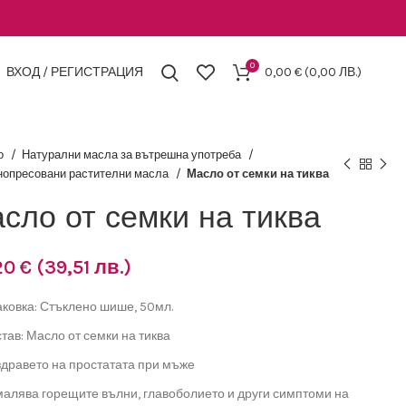
0
ВХОД / РЕГИСТРАЦИЯ
0,00
€
(0,00 ЛВ.)
о
Натурални масла за вътрешна употреба
нопресовани растителни масла
Масло от семки на тиква
сло от семки на тиква
20
€
(39,51 лв.)
ковка:
Стъклено шише, 50мл.
тав: Масло от семки на тиква
здравето на простатата при мъже
алява горещите вълни, главоболието и други симптоми на