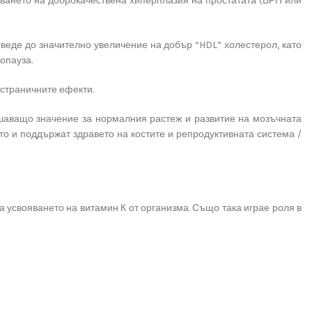
ияването на доброкачествена хиперплазия на простатата (ВРН или
оведе до значително увеличение на добър “HDL” холестерол, като
опауза.
 страничните ефекти.
ешаващо значение за нормалния растеж и развитие на мозъчната
то и поддържат здравето на костите и репродуктивната система /
 усвояването на витамин К от организма. Също така играе роля в