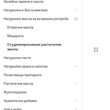
Лечебни тамяни и смоли
Натурална и био козметика
Натурални масла за вътрешна употреба
Етерични масла
Мацерати
Студенопресовани растителни
масла
Разш
Натурални пасти
Натурални храни и напитки
Почистващи препарати
Растителни масла
Фунготерапия
Хранителни добавки
Чай и кафе