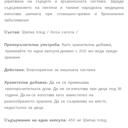
укрепване на сърцето и кръвоносната система. Заради
съдържанието на пектини и танини народната медицина
използва шипката при стомашно-чревни и бронхиални
заболявания.
Състав:
Шипка плод / Rosa canina /
Препоръчителна употреба:
Като хранителна добавка,
приемайте по една капсула дневно с 200 мл вода преди
хранене
Действие:
Благоприятно за имунната система
Хранителна добавка:
Да нe се превишава
препоръчителната доза. Да не се използва при деца под 18
години. Да не се използва като заместител на
разнообразното хранене. Да се съхранява на място,
недостъпно за деца.
Съдържание на една капсула:
450 мг Шипка плод