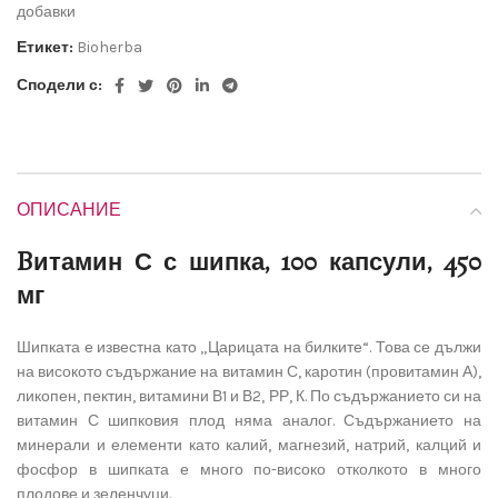
добавки
Етикет:
Bioherba
Сподели с:
ОПИСАНИЕ
Bитамин С с шипка, 100 капсули, 450
мг
Шипката е известна като „Царицата на билките“. Това се дължи
на високото съдържание на витамин С, каротин (провитамин А),
ликопен, пектин, витамини В1 и В2, РР, К. По съдържанието си на
витамин С шипковия плод няма аналог. Съдържанието на
минерали и елементи като калий, магнезий, натрий, калций и
фосфор в шипката е много по-високо отколкото в много
плодове и зеленчуци.