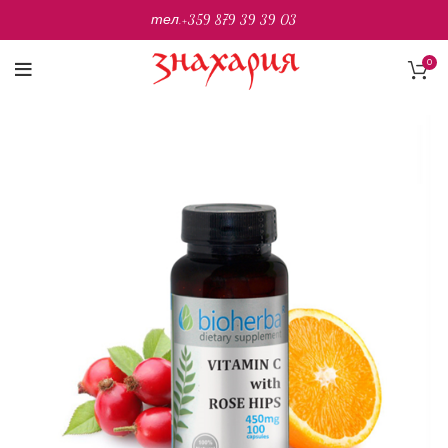
тел.
+359 879 39 39 03
0