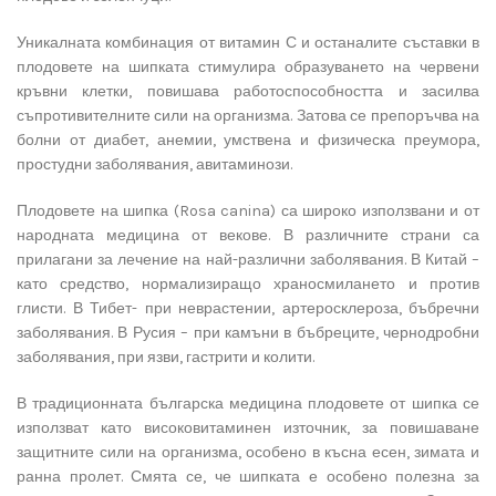
Уникалната комбинация от витамин С и останалите съставки в
плодовете на шипката стимулира образуването на червени
кръвни клетки, повишава работоспособността и засилва
съпротивителните сили на организма. Затова се препоръчва на
болни от диабет, анемии, умствена и физическа преумора,
простудни заболявания, авитаминози.
Плодовете на шипка (Rosa canina) са широко използвани и от
народната медицина от векове. В различните страни са
прилагани за лечение на най-различни заболявания. В Китай –
като средство, нормализиращо храносмилането и против
глисти. В Тибет- при неврастении, артеросклероза, бъбречни
заболявания. В Русия – при камъни в бъбреците, чернодробни
заболявания, при язви, гастрити и колити.
В традиционната българска медицина плодовете от шипка се
използват като високовитаминен източник, за повишаване
защитните сили на организма, особено в късна есен, зимата и
ранна пролет. Смята се, че шипката е особено полезна за