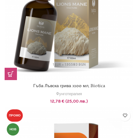
1 EUR = 1.95583 BGN
Гъба Лъвска грива x100 мл, Biotica
Фунготерапия
12,78
€
(25,00 лв.)
ПРОМО
НОВ