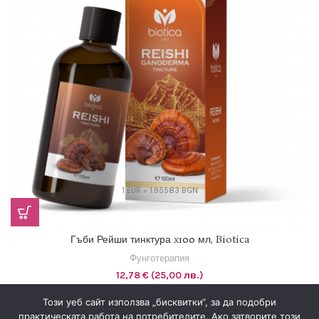
1 EUR = 1.95583 BGN
Гъби Рейши тинктура x100 мл, Biotica
Фунготерапия
12,78
€
(25,00 лв.)
Този уеб сайт използва „бисквитки“, за да подобри
практическата работа на потребителите. Ако затворите този