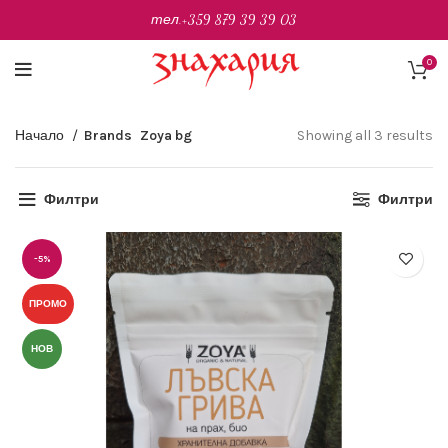
тел.
+359 879 39 39 03
0
So
Начало
Brands
Zoya bg
Showing all 3 results
by
pr
Филтри
Филтри
lo
to
hi
-5%
ПРОМО
НОВ