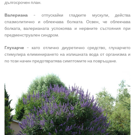
дългосрочен план.
Валериана
– отпускайки гладките мускули, действа
спазмолитично и облекчава болката. Освен, че облекчава
болката, валерианата успокоява и нервните състояния при
предменструален синдром.
Глухарче
– като отлично диуретично средство, глухарчето
стимулира елиминирането на излишната вода от организма и
по този начин предотвратява симптомите на повръщане.