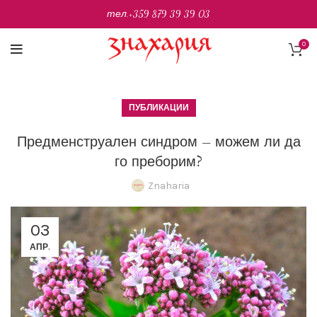
тел.
+359 879 39 39 03
0
ПУБЛИКАЦИИ
Предменструален синдром – можем ли да
го преборим?
Znaharia
03
АПР.