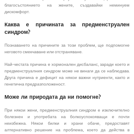
благосъстоянието на жените, създавайки неминуем
дискомфорт.
Каква е причината за предменструален
синдром?
Познаването на причините за този проблем, ще подпомогне
неговото смекчаване или отстраняване.
Най-честата причина е хормонален дисбаланс, заради което и
предменструалния синдром може не винаги да се наблюдава.
Друга причина е дефицит на някои важни нутриенти, както и
генетична предразположеност.
Може ли природата да ни помогне?
При някои жени, предменструалния синдром е изключително
болезнен и употребата на болкоуспокояващи е почти
неизбежна. Някои билки и храни обаче, предоставят
алтернативно решение на проблема, което да действа в