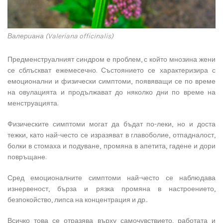
Валериана (Valeriana officinalis)
Предменструалният синдром е проблем, с който мнозина жени
се сблъскват ежемесечно. Състоянието се характеризира с
емоционални и физически симптоми, появяващи се по време
на овулацията и продължават до няколко дни по време на
менструацията.
Физическите симптоми могат да бъдат по-леки, но и доста
тежки, като най-често се изразяват в главоболие, отпадналост,
болки в стомаха и подуване, промяна в апетита, гадене и дори
повръщане.
Сред емоционалните симптоми най-често се наблюдава
изнервеност, бърза и рязка промяна в настроението,
безпокойство, липса на концентрация и др..
Всичко това се отразява върху самочувствието, работата и