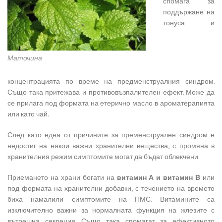
спомага за
поддържане на
тонуса и
Маточина
концентрацията по време на предменструалния синдром.
Също така притежава и противовъзпалителен ефект. Може да
се прилага под формата на етерично масло в ароматерапията
или като чай.
След като една от причините за пременструален синдром е
недостиг на някои важни хранителни вещества, с промяна в
хранителния режим симптомите могат да бъдат облекчени.
Приемането на храни богати на
витамин А и витамин В
или
под формата на хранителни добавки, с течението на времето
биха намалили симптомите на ПМС. Витамините са
изключително важни за нормалната функция на жлезите с
вътрешна секреция. Също така спомагат за ефективното