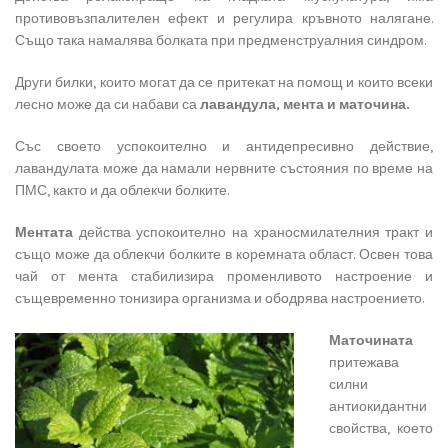
противовъзпалителен ефект и регулира кръвното налягане.
Също така намалява болката при предменструалния синдром.
Други билки, които могат да се притекат на помощ и които всеки
лесно може да си набави са
лавандула, мента и маточина.
Със своето успокоително и антидепресивно действие,
лавандулата може да намали нервните състояния по време на
ПМС, както и да облекчи болките.
Ментата
действа успокоително на храносмилателния тракт и
също може да облекчи болките в коремната област. Освен това
чай от мента стабилизира променливото настроение и
същевременно тонизира организма и ободрява настроението.
Маточината
притежава
силни
антиокидантни
свойства, което