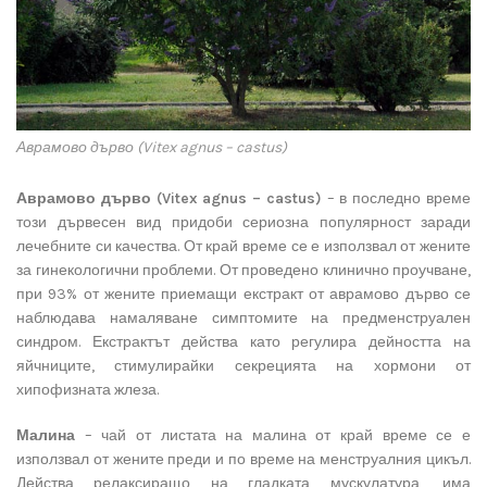
Аврамово дърво (Vitex agnus – castus)
Аврамово дърво (
Vitex
agnus
–
castus
)
– в последно време
този дървесен вид придоби сериозна популярност заради
лечебните си качества. От край време се е използвал от жените
за гинекологични проблеми. От проведено клинично проучване,
при 93% от жените приемащи екстракт от аврамово дърво се
наблюдава намаляване симптомите на предменструален
синдром. Екстрактът действа като регулира дейността на
яйчниците, стимулирайки секрецията на хормони от
хипофизната жлеза.
Малина
– чай от листата на малина от край време се е
използвал от жените преди и по време на менструалния цикъл.
Действа релаксиращо на гладката мускулатура, има