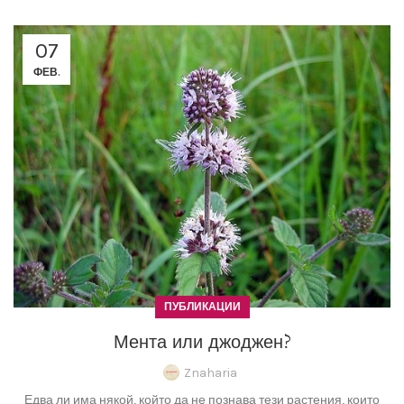
07
ФЕВ.
ПУБЛИКАЦИИ
Мента или джоджен?
Znaharia
Едва ли има някой, който да не познава тези растения, които