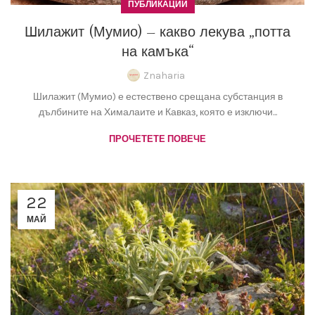
ПУБЛИКАЦИИ
Шилажит (Мумио) – какво лекува „потта
на камъка“
Znaharia
Шилажит (Мумио) е естествено срещана субстанция в
дълбините на Хималаите и Кавказ, която е изключи...
ПРОЧЕТЕТЕ ПОВЕЧЕ
22
МАЙ