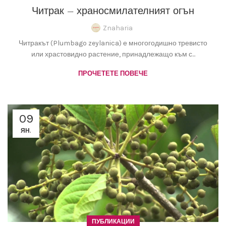
Читрак – храносмилателният огън
Znaharia
Читракът (Plumbago zeylanica) е многогодишно тревисто
или храстовидно растение, принадлежащо към с...
ПРОЧЕТЕТЕ ПОВЕЧЕ
09
ЯН.
ПУБЛИКАЦИИ