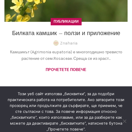
ПУБЛИКАЦИИ
Билката камшик – ползи и приложение
Znaharia
Камшикът (Agrimonia eupatoria) е многогодишно тревисто
растение от сем.Rosaceae. Среща се из храст...
ПРОЧЕТЕТЕ ПОВЕЧЕ
Този уеб сайт използва „бисквитки“, за да подобри
практическата работа на потребителите. Ако затворите този
прозорец или продължите да сърфирате, ще приемем, че
сте съгласни с това. За повече информация относно
„бисквитките“, които използваме, или за да разберете как
Знахария
2022
Всички права запазени
.
можете да деактивирате „бисквитките“, натиснете бутона
„Прочетете повече“.