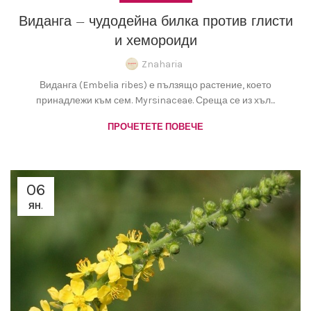
Виданга – чудодейна билка против глисти
и хемороиди
Znaharia
Виданга (Embelia ribes) е пълзящо растение, което
принадлежи към сем. Myrsinaceae. Среща се из хъл...
ПРОЧЕТЕТЕ ПОВЕЧЕ
06
ЯН.