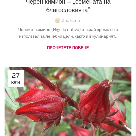
Черен кимион – „семената на
благословията“
Znaharia
Черният кимион (Nigella sativa) от край време се е
използвал за лечебни цели, както и в кулинарият...
ПРОЧЕТЕТЕ ПОВЕЧЕ
27
ЮЛИ